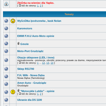
Zbiórka na wieniec dla Yapko.
[
Idź do strony:
1
,
2
]
Tematy
Wyściółka /podszewka , kask Nolan
Karomotors
EMWI F.H.U Auto-Moto opinie
Gmole
Moto-Port Grudziądz
Okazje sklepowe (LIDL i inne)
motoakcesoria - promocje, obniżki, przeceny, prawie za darmo, nieprzyzwoicie tan
[
Idź do strony:
1
...
12
,
13
,
14
]
Sklep RS1700
F.H. Wilk - Nowa Dęba
Nowa Dęba (Tarnobrzeg)
Amer-Auto - Grudziądz
Grudziądz
"Motocykle Lublin" - opinie
[
Idź do strony:
1
,
2
]
Ubranie dla DS 1100