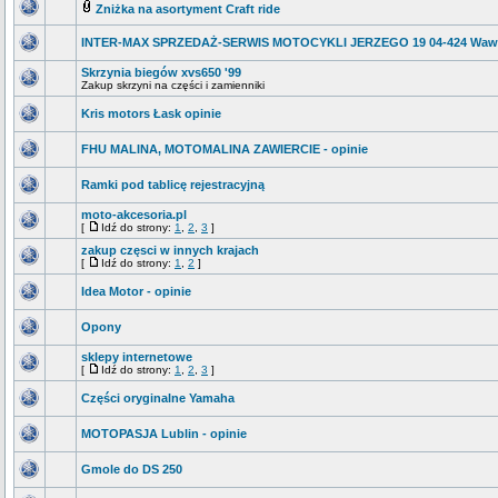
Zniżka na asortyment Craft ride
INTER-MAX SPRZEDAŻ-SERWIS MOTOCYKLI JERZEGO 19 04-424 Waw
Skrzynia biegów xvs650 '99
Zakup skrzyni na części i zamienniki
Kris motors Łask opinie
FHU MALINA, MOTOMALINA ZAWIERCIE - opinie
Ramki pod tablicę rejestracyjną
moto-akcesoria.pl
[
Idź do strony:
1
,
2
,
3
]
zakup częsci w innych krajach
[
Idź do strony:
1
,
2
]
Idea Motor - opinie
Opony
sklepy internetowe
[
Idź do strony:
1
,
2
,
3
]
Części oryginalne Yamaha
MOTOPASJA Lublin - opinie
Gmole do DS 250