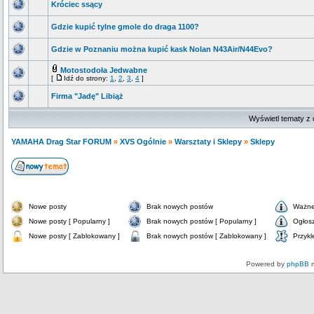
Króciec ssący
Gdzie kupić tylne gmole do draga 1100?
Gdzie w Poznaniu można kupić kask Nolan N43Air/N44Evo?
Motostodoła Jedwabne
[
Idź do strony:
1
,
2
,
3
,
4
]
Firma "Jadę" Libiąż
Wyświetl tematy z 
YAMAHA Drag Star FORUM
»
XVS Ogólnie
»
Warsztaty i Sklepy
»
Sklepy
Nowe posty
Brak nowych postów
Ważne
Nowe posty [ Popularny ]
Brak nowych postów [ Popularny ]
Ogłos
Nowe posty [ Zablokowany ]
Brak nowych postów [ Zablokowany ]
Przykl
Powered by
phpBB
m