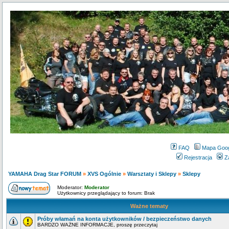
FAQ
Mapa Goo
Rejestracja
Z
YAMAHA Drag Star FORUM
»
XVS Ogólnie
»
Warsztaty i Sklepy
»
Sklepy
Moderator:
Moderator
Użytkownicy przeglądający to forum: Brak
Ważne tematy
Próby włamań na konta użytkowników / bezpieczeństwo danych
BARDZO WAŻNE INFORMACJE, proszę przeczytaj