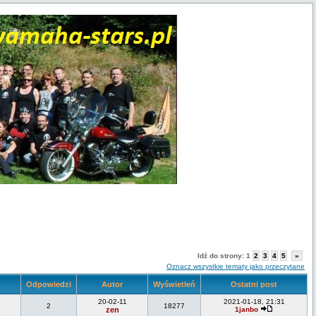
Idź do strony:
1
2
3
4
5
»
Oznacz wszystkie tematy jako przeczytane
Odpowiedzi
Autor
Wyświetleń
Ostatni post
20-02-11
2021-01-18, 21:31
2
18277
zen
1janbo