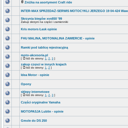
Zniżka na asortyment Craft ride
INTER-MAX SPRZEDAŻ-SERWIS MOTOCYKLI JERZEGO 19 04-424 Waw
Skrzynia biegów xvs650 '99
Zakup skrzyni na części i zamienniki
Kris motors Łask opinie
FHU MALINA, MOTOMALINA ZAWIERCIE - opinie
Ramki pod tablicę rejestracyjną
moto-akcesoria.pl
[
Idź do strony:
1
,
2
,
3
]
zakup częsci w innych krajach
[
Idź do strony:
1
,
2
]
Idea Motor - opinie
Opony
sklepy internetowe
[
Idź do strony:
1
,
2
,
3
]
Części oryginalne Yamaha
MOTOPASJA Lublin - opinie
Gmole do DS 250