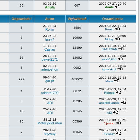
03-07-26
2026-07-27, 20:49
29
607
Anula
Anula
Odpowiedzi
Autor
Wyświetleń
Ostatni post
21-08-24
2024-08-22, 12:34
3
8584
Ronin
Ronin
23-05-22
2022-11-29, 08:55
6
19900
larry7
Mokry
17-12-21
2021-12-19, 12:13
5
12499
Casian
SATURIAN
26-10-21
2021-11-14, 21:40
16
12052
pawel2171
witek1965
02-02-21
2021-08-17, 11:14
3
9082
aderioshon
igoresku1
09-04-10
2020-12-20, 17:53
279
409522
gai-jin
Miron
11-12-20
2020-12-13, 12:34
4
8872
tolderr1700
Robrob
25-07-16
2020-10-29, 18:31
6
15205
ADi
andrzej.janicki
25-07-16
2020-10-20, 12:37
10
18145
ADi
ADi
23-11-12
2020-08-09, 13:59
35
65596
MotocykleLublin
1janbo
29-01-20
2020-02-03, 19:54
7
13045
heyway
heyway