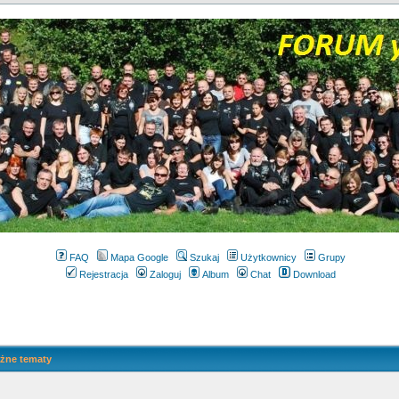
FAQ
Mapa Google
Szukaj
Użytkownicy
Grupy
Rejestracja
Zaloguj
Album
Chat
Download
żne tematy