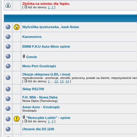
Zbiórka na wieniec dla Yapko.
[
Idź do strony:
1
,
2
]
Wyściółka /podszewka , kask Nolan
Karomotors
EMWI F.H.U Auto-Moto opinie
Gmole
Moto-Port Grudziądz
Okazje sklepowe (LIDL i inne)
motoakcesoria - promocje, obniżki, przeceny, prawie za darmo, nieprzyzwoicie tan
[
Idź do strony:
1
...
12
,
13
,
14
]
Sklep RS1700
F.H. Wilk - Nowa Dęba
Nowa Dęba (Tarnobrzeg)
Amer-Auto - Grudziądz
Grudziądz
"Motocykle Lublin" - opinie
[
Idź do strony:
1
,
2
]
Ubranie dla DS 1100