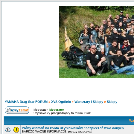
YAMAHA Drag Star FORUM
»
XVS Ogólnie
»
Warsztaty i Sklepy
»
Sklepy
Moderator:
Moderator
Użytkownicy przeglądający to forum: Brak
Wa
Próby włamań na konta użytkowników / bezpieczeństwo danych
BARDZO WAŻNE INFORMACJE, proszę przeczytaj