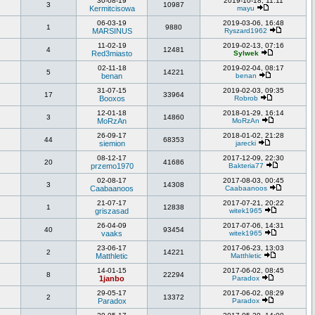
30-08-19
2019-10-18, 11:11
3
10987
Kermitcisowa
mayu
06-03-19
2019-03-06, 16:48
1
9880
MARSINUS
Ryszard1962
11-02-19
2019-02-13, 07:16
4
12481
Red3miasto
Sylwek
02-11-18
2019-02-04, 08:17
5
14221
benan
benan
31-07-15
2019-02-03, 09:35
17
33964
Booxos
Robrob
12-01-18
2018-01-29, 16:14
3
14860
MoRzAn
MoRzAn
26-09-17
2018-01-02, 21:28
44
68353
siemion
jarecki
08-12-17
2017-12-09, 22:30
20
41686
przemo1970
Bakteria77
02-08-17
2017-08-03, 00:45
3
14308
Caabaanoos
Caabaanoos
21-07-17
2017-07-21, 20:22
1
12838
griszasad
witek1965
26-04-09
2017-07-06, 14:31
40
93454
vaaks
witek1965
23-06-17
2017-06-23, 13:03
2
14221
Matthletic
Matthletic
14-01-15
2017-06-02, 08:45
8
22294
1janbo
Paradox
29-05-17
2017-06-02, 08:29
2
13372
Paradox
Paradox