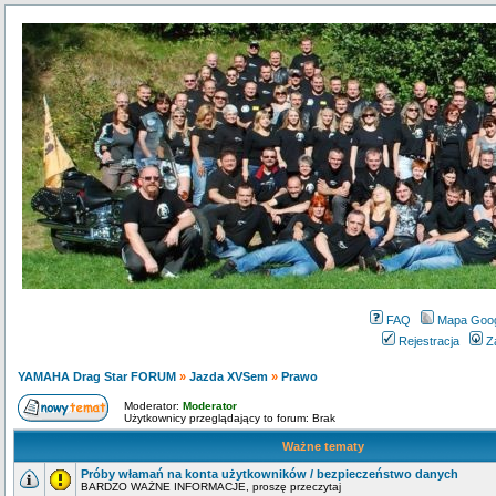
FAQ
Mapa Goo
Rejestracja
Z
YAMAHA Drag Star FORUM
»
Jazda XVSem
»
Prawo
Moderator:
Moderator
Użytkownicy przeglądający to forum: Brak
Ważne tematy
Próby włamań na konta użytkowników / bezpieczeństwo danych
BARDZO WAŻNE INFORMACJE, proszę przeczytaj