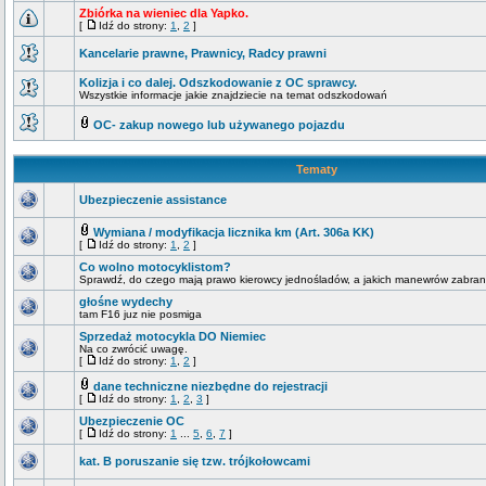
Zbiórka na wieniec dla Yapko.
[
Idź do strony:
1
,
2
]
Kancelarie prawne, Prawnicy, Radcy prawni
Kolizja i co dalej. Odszkodowanie z OC sprawcy.
Wszystkie informacje jakie znajdziecie na temat odszkodowań
OC- zakup nowego lub używanego pojazdu
Tematy
Ubezpieczenie assistance
Wymiana / modyfikacja licznika km (Art. 306a KK)
[
Idź do strony:
1
,
2
]
Co wolno motocyklistom?
Sprawdź, do czego mają prawo kierowcy jednośladów, a jakich manewrów zabrani
głośne wydechy
tam F16 juz nie posmiga
Sprzedaż motocykla DO Niemiec
Na co zwrócić uwagę.
[
Idź do strony:
1
,
2
]
dane techniczne niezbędne do rejestracji
[
Idź do strony:
1
,
2
,
3
]
Ubezpieczenie OC
[
Idź do strony:
1
...
5
,
6
,
7
]
kat. B poruszanie się tzw. trójkołowcami