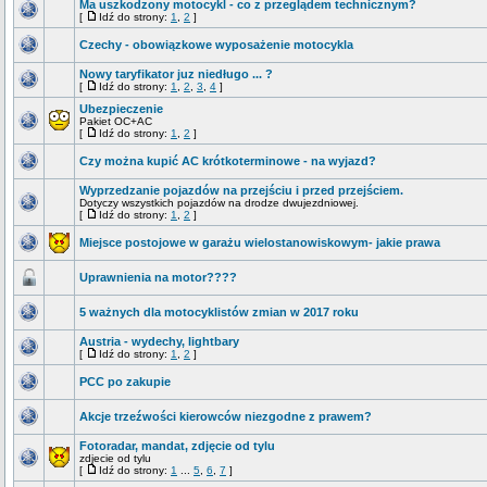
Ma uszkodzony motocykl - co z przeglądem technicznym?
[
Idź do strony:
1
,
2
]
Czechy - obowiązkowe wyposażenie motocykla
Nowy taryfikator juz niedługo ... ?
[
Idź do strony:
1
,
2
,
3
,
4
]
Ubezpieczenie
Pakiet OC+AC
[
Idź do strony:
1
,
2
]
Czy można kupić AC krótkoterminowe - na wyjazd?
Wyprzedzanie pojazdów na przejściu i przed przejściem.
Dotyczy wszystkich pojazdów na drodze dwujezdniowej.
[
Idź do strony:
1
,
2
]
Miejsce postojowe w garażu wielostanowiskowym- jakie prawa
Uprawnienia na motor????
5 ważnych dla motocyklistów zmian w 2017 roku
Austria - wydechy, lightbary
[
Idź do strony:
1
,
2
]
PCC po zakupie
Akcje trzeźwości kierowców niezgodne z prawem?
Fotoradar, mandat, zdjęcie od tylu
zdjecie od tylu
[
Idź do strony:
1
...
5
,
6
,
7
]