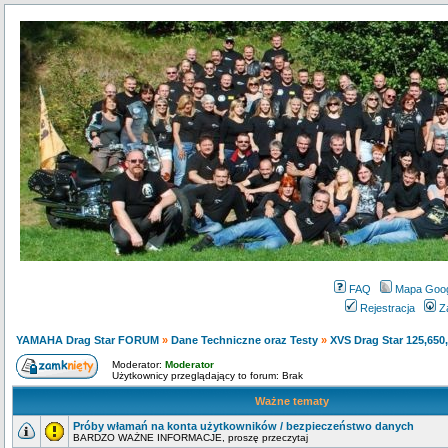
FAQ
Mapa Goo
Rejestracja
Z
YAMAHA Drag Star FORUM
»
Dane Techniczne oraz Testy
»
XVS Drag Star 125,650
Moderator:
Moderator
Użytkownicy przeglądający to forum: Brak
Ważne tematy
Próby włamań na konta użytkowników / bezpieczeństwo danych
BARDZO WAŻNE INFORMACJE, proszę przeczytaj