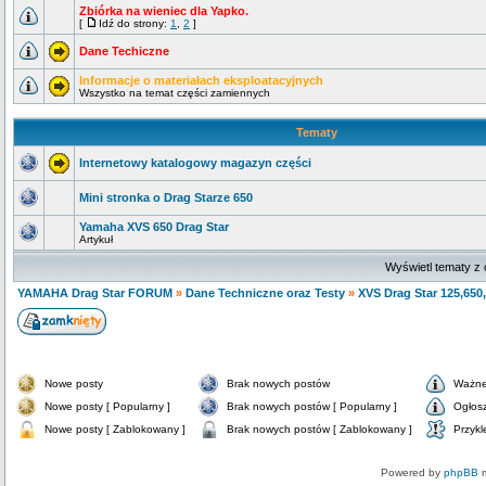
Zbiórka na wieniec dla Yapko.
[
Idź do strony:
1
,
2
]
Dane Techiczne
Informacje o materiałach eksploatacyjnych
Wszystko na temat części zamiennych
Tematy
Internetowy katalogowy magazyn części
Mini stronka o Drag Starze 650
Yamaha XVS 650 Drag Star
Artykuł
Wyświetl tematy z 
YAMAHA Drag Star FORUM
»
Dane Techniczne oraz Testy
»
XVS Drag Star 125,650
Nowe posty
Brak nowych postów
Ważne
Nowe posty [ Popularny ]
Brak nowych postów [ Popularny ]
Ogłos
Nowe posty [ Zablokowany ]
Brak nowych postów [ Zablokowany ]
Przykl
Powered by
phpBB
m