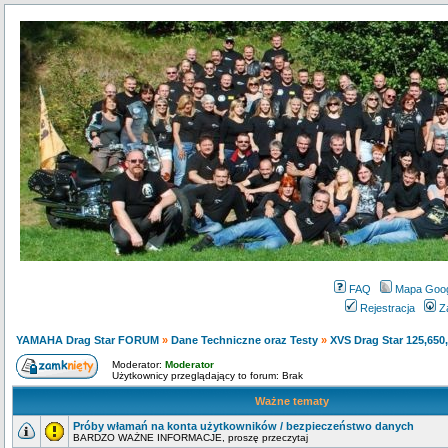
FAQ
Mapa Goo
Rejestracja
Z
YAMAHA Drag Star FORUM
»
Dane Techniczne oraz Testy
»
XVS Drag Star 125,650
Moderator:
Moderator
Użytkownicy przeglądający to forum: Brak
Ważne tematy
Próby włamań na konta użytkowników / bezpieczeństwo danych
BARDZO WAŻNE INFORMACJE, proszę przeczytaj