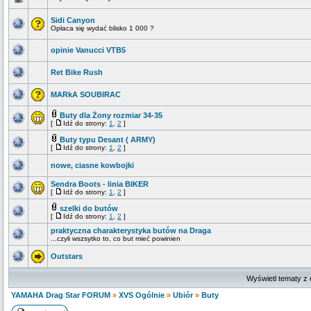
Sidi Canyon
Opłaca się wydać blisko 1 000 ?
opinie Vanucci VTB5
Ret Bike Rush
MARkA SOUBIRAC
Buty dla Żony rozmiar 34-35
[
Idź do strony:
1
,
2
]
Buty typu Desant ( ARMY)
[
Idź do strony:
1
,
2
]
nowe, ciasne kowbojki
Sendra Boots - linia BIKER
[
Idź do strony:
1
,
2
]
szelki do butów
[
Idź do strony:
1
,
2
]
praktyczna charakterystyka butów na Draga
...czyli wszsytko to, co but mieć powinien
Outstars
Wyświetl tematy z 
YAMAHA Drag Star FORUM
»
XVS Ogólnie
»
Ubiór
»
Buty