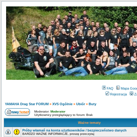
FAQ
Mapa Goo
Rejestracja
Z
YAMAHA Drag Star FORUM
»
XVS Ogólnie
»
Ubiór
»
Buty
Moderator:
Moderator
Użytkownicy przeglądający to forum: Brak
Ważne tematy
Próby włamań na konta użytkowników / bezpieczeństwo danych
BARDZO WAŻNE INFORMACJE, proszę przeczytaj