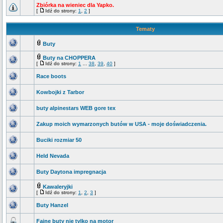
Zbiórka na wieniec dla Yapko.
[
Idź do strony:
1
,
2
]
Tematy
Buty
Buty na CHOPPERA
[
Idź do strony:
1
...
38
,
39
,
40
]
Race boots
Kowbojki z Tarbor
buty alpinestars WEB gore tex
Zakup moich wymarzonych butów w USA - moje doświadczenia.
Buciki rozmiar 50
Held Nevada
Buty Daytona impregnacja
Kawaleryjki
[
Idź do strony:
1
,
2
,
3
]
Buty Hanzel
Fajne buty nie tylko na motor