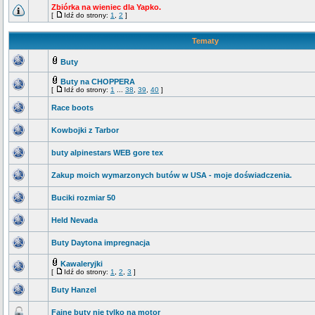
Zbiórka na wieniec dla Yapko.
[
Idź do strony:
1
,
2
]
Tematy
Buty
Buty na CHOPPERA
[
Idź do strony:
1
...
38
,
39
,
40
]
Race boots
Kowbojki z Tarbor
buty alpinestars WEB gore tex
Zakup moich wymarzonych butów w USA - moje doświadczenia.
Buciki rozmiar 50
Held Nevada
Buty Daytona impregnacja
Kawaleryjki
[
Idź do strony:
1
,
2
,
3
]
Buty Hanzel
Fajne buty nie tylko na motor