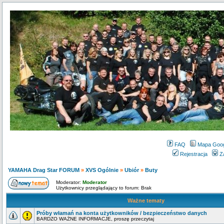
FAQ
Mapa Goo
Rejestracja
Z
YAMAHA Drag Star FORUM
»
XVS Ogólnie
»
Ubiór
»
Buty
Moderator:
Moderator
Użytkownicy przeglądający to forum: Brak
Ważne tematy
Próby włamań na konta użytkowników / bezpieczeństwo danych
BARDZO WAŻNE INFORMACJE, proszę przeczytaj