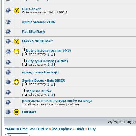
Sidi Canyon
Opłaca się wydać blisko 1 000 ?
opinie Vanucci VTB5
Ret Bike Rush
MARkA SOUBIRAC
Buty dla Żony rozmiar 34-35
[
Idź do strony:
1
,
2
]
Buty typu Desant ( ARMY)
[
Idź do strony:
1
,
2
]
nowe, ciasne kowbojki
Sendra Boots - linia BIKER
[
Idź do strony:
1
,
2
]
szelki do butów
[
Idź do strony:
1
,
2
]
praktyczna charakterystyka butów na Draga
...czyli wszsytko to, co but mieć powinien
Outstars
Wyświetl tematy z 
YAMAHA Drag Star FORUM
»
XVS Ogólnie
»
Ubiór
»
Buty