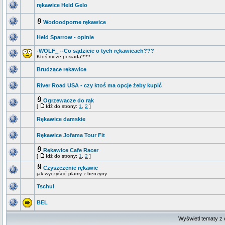
rękawice Held Gelo
Wodoodporne rękawice
Held Sparrow - opinie
-WOLF_ --Co sądzicie o tych rękawicach???
Ktoś może posiada???
Brudzące rękawice
River Road USA - czy ktoś ma opcje żeby kupić
Ogrzewacze do rąk
[
Idź do strony:
1
,
2
]
Rękawice damskie
Rękawice Jofama Tour Fit
Rękawice Cafe Racer
[
Idź do strony:
1
,
2
]
Czyszczenie rękawic
jak wyczyścić plamy z benzyny
Tschul
BEL
Wyświetl tematy z 