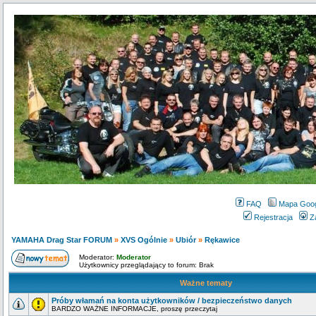
FAQ
Mapa Goo
Rejestracja
Z
YAMAHA Drag Star FORUM
»
XVS Ogólnie
»
Ubiór
»
Rękawice
Moderator:
Moderator
Użytkownicy przeglądający to forum: Brak
Ważne tematy
Próby włamań na konta użytkowników / bezpieczeństwo danych
BARDZO WAŻNE INFORMACJE, proszę przeczytaj