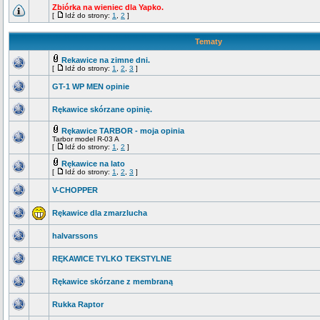
Zbiórka na wieniec dla Yapko.
[
Idź do strony:
1
,
2
]
Tematy
Rekawice na zimne dni.
[
Idź do strony:
1
,
2
,
3
]
GT-1 WP MEN opinie
Rękawice skórzane opinię.
Rękawice TARBOR - moja opinia
Tarbor model R-03 A
[
Idź do strony:
1
,
2
]
Rękawice na lato
[
Idź do strony:
1
,
2
,
3
]
V-CHOPPER
Rękawice dla zmarzlucha
halvarssons
RĘKAWICE TYLKO TEKSTYLNE
Rękawice skórzane z membraną
Rukka Raptor