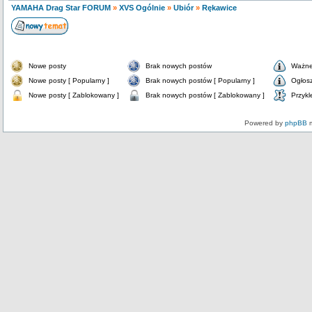
YAMAHA Drag Star FORUM
»
XVS Ogólnie
»
Ubiór
»
Rękawice
Nowe posty
Brak nowych postów
Ważne
Nowe posty [ Popularny ]
Brak nowych postów [ Popularny ]
Ogłos
Nowe posty [ Zablokowany ]
Brak nowych postów [ Zablokowany ]
Przykl
Powered by
phpBB
m