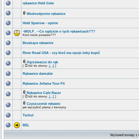
rękawice Held Gelo
Wodoodporne rękawice
Held Sparrow - opinie
-WOLF_ --Co sądzicie o tych rękawicach???
Ktoś może posiada???
Brudzące rękawice
River Road USA - czy ktoś ma opcje żeby kupić
Ogrzewacze do rąk
[
Idź do strony:
1
,
2
]
Rękawice damskie
Rękawice Jofama Tour Fit
Rękawice Cafe Racer
[
Idź do strony:
1
,
2
]
Czyszczenie rękawic
jak wyczyścić plamy z benzyny
Tschul
BEL
Wyświetl tematy z 