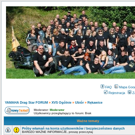
FAQ
Mapa Goo
Rejestracja
Z
YAMAHA Drag Star FORUM
»
XVS Ogólnie
»
Ubiór
»
Rękawice
Moderator:
Moderator
Użytkownicy przeglądający to forum: Brak
Ważne tematy
Próby włamań na konta użytkowników / bezpieczeństwo danych
BARDZO WAŻNE INFORMACJE, proszę przeczytaj