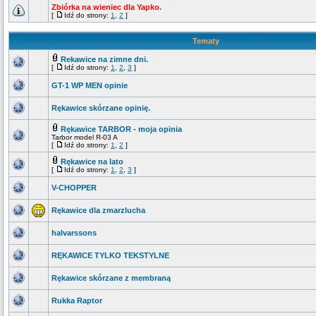
Zbiórka na wieniec dla Yapko.
[
Idź do strony:
1
,
2
]
Tematy
Rekawice na zimne dni.
[
Idź do strony:
1
,
2
,
3
]
GT-1 WP MEN opinie
Rękawice skórzane opinię.
Rękawice TARBOR - moja opinia
Tarbor model R-03 A
[
Idź do strony:
1
,
2
]
Rękawice na lato
[
Idź do strony:
1
,
2
,
3
]
V-CHOPPER
Rękawice dla zmarzlucha
halvarssons
RĘKAWICE TYLKO TEKSTYLNE
Rękawice skórzane z membraną
Rukka Raptor