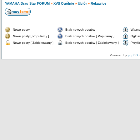
YAMAHA Drag Star FORUM
»
XVS Ogólnie
»
Ubiór
»
Rękawice
Nowe posty
Brak nowych postów
Ważne
Nowe posty [ Popularny ]
Brak nowych postów [ Popularny ]
Ogłos
Nowe posty [ Zablokowany ]
Brak nowych postów [ Zablokowany ]
Przykl
Powered by
phpBB
m