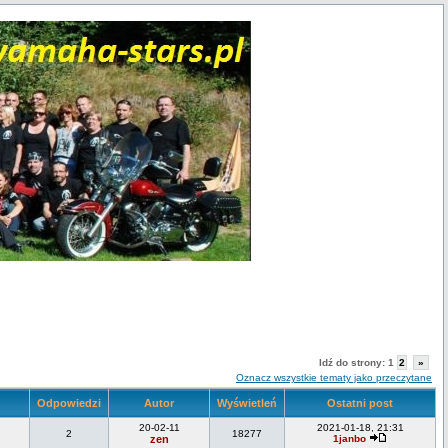
Idź do strony:
1
2
»
Oznacz wszystkie tematy jako przeczytane
Odpowiedzi
Autor
Wyświetleń
Ostatni post
20-02-11
2021-01-18, 21:31
2
18277
zen
1janbo