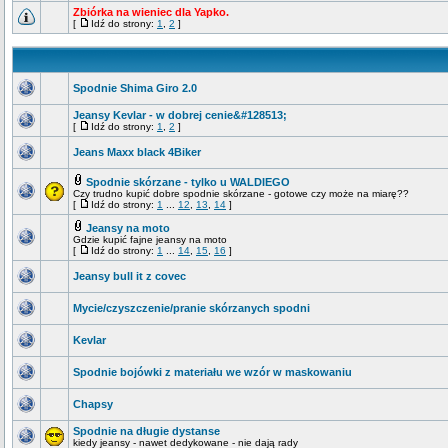
Zbiórka na wieniec dla Yapko.
[
Idź do strony:
1
,
2
]
Spodnie Shima Giro 2.0
Jeansy Kevlar - w dobrej cenie&#128513;
[
Idź do strony:
1
,
2
]
Jeans Maxx black 4Biker
Spodnie skórzane - tylko u WALDIEGO
Czy trudno kupić dobre spodnie skórzane - gotowe czy może na miarę??
[
Idź do strony:
1
...
12
,
13
,
14
]
Jeansy na moto
Gdzie kupić fajne jeansy na moto
[
Idź do strony:
1
...
14
,
15
,
16
]
Jeansy bull it z covec
Mycie/czyszczenie/pranie skórzanych spodni
Kevlar
Spodnie bojówki z materiału we wzór w maskowaniu
Chapsy
Spodnie na długie dystanse
kiedy jeansy - nawet dedykowane - nie dają rady