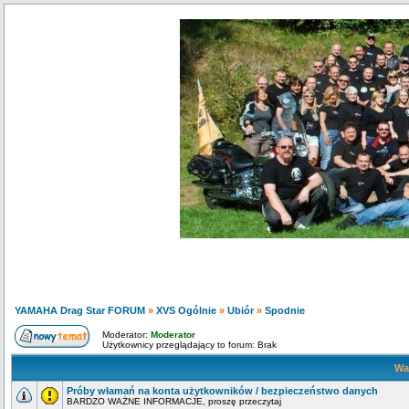
YAMAHA Drag Star FORUM
»
XVS Ogólnie
»
Ubiór
»
Spodnie
Moderator:
Moderator
Użytkownicy przeglądający to forum: Brak
Wa
Próby włamań na konta użytkowników / bezpieczeństwo danych
BARDZO WAŻNE INFORMACJE, proszę przeczytaj