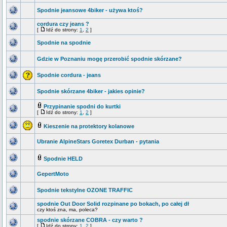
Spodnie jeansowe 4biker - używa ktoś?
cordura czy jeans ?
[
Idź do strony:
1
,
2
]
Spodnie na spodnie
Gdzie w Poznaniu mogę przerobić spodnie skórzane?
Spodnie cordura - jeans
Spodnie skórzane 4biker - jakies opinie?
Przypinanie spodni do kurtki
[
Idź do strony:
1
,
2
]
Kieszenie na protektory kolanowe
Ubranie AlpineStars Goretex Durban - pytania
Spodnie HELD
GepertMoto
Spodnie tekstylne OZONE TRAFFIC
spodnie Out Door Solid rozpinane po bokach, po całej dł
czy ktoś zna, ma, poleca?
spodnie skórzane COBRA - czy warto ?
[
Idź do strony:
1
,
2
]