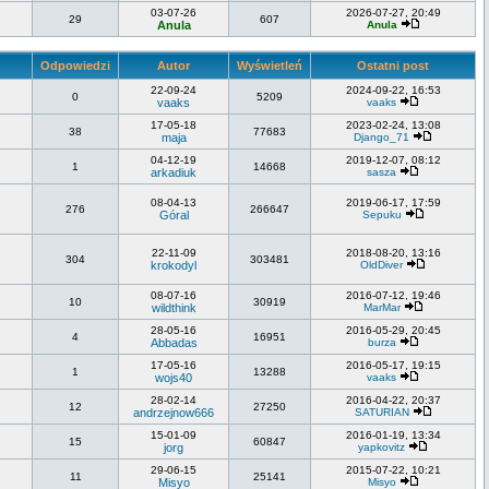
03-07-26
2026-07-27, 20:49
29
607
Anula
Anula
Odpowiedzi
Autor
Wyświetleń
Ostatni post
22-09-24
2024-09-22, 16:53
0
5209
vaaks
vaaks
17-05-18
2023-02-24, 13:08
38
77683
maja
Django_71
04-12-19
2019-12-07, 08:12
1
14668
arkadiuk
sasza
08-04-13
2019-06-17, 17:59
276
266647
Góral
Sepuku
22-11-09
2018-08-20, 13:16
304
303481
krokodyl
OldDiver
08-07-16
2016-07-12, 19:46
10
30919
wildthink
MarMar
28-05-16
2016-05-29, 20:45
4
16951
Abbadas
burza
17-05-16
2016-05-17, 19:15
1
13288
wojs40
vaaks
28-02-14
2016-04-22, 20:37
12
27250
andrzejnow666
SATURIAN
15-01-09
2016-01-19, 13:34
15
60847
jorg
yapkovitz
29-06-15
2015-07-22, 10:21
11
25141
Misyo
Misyo