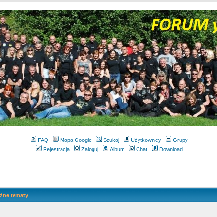
FAQ
Mapa Google
Szukaj
Użytkownicy
Grupy
Rejestracja
Zaloguj
Album
Chat
Download
żne tematy