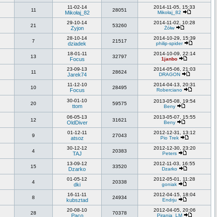
11-02-14
2014-11-05, 15:33
11
28051
Mikołaj_82
Mikołaj_82
29-10-14
2014-11-02, 10:28
21
53260
Zyjon
Żółw
28-10-14
2014-10-29, 15:39
7
21517
dziadek
philip-spider
18-01-11
2014-10-09, 22:14
13
32797
Focus
1janbo
23-09-13
2014-05-06, 21:03
11
28624
Jarek74
DRAGON
11-12-10
2014-04-13, 20:31
10
28495
Focus
Roberciano
30-01-10
2013-05-08, 19:54
20
59575
ttom
Beny
06-05-13
2013-05-07, 15:55
12
31621
OldDiver
Beny
01-12-11
2012-12-31, 13:12
9
27043
atsoz
Pio Trek
30-12-12
2012-12-30, 23:20
4
20383
TAJ
Peters
13-09-12
2012-11-03, 16:55
15
33520
Dzarko
Dzarko
01-05-12
2012-05-01, 11:28
4
20338
dki
goniak
16-11-11
2012-04-15, 18:04
8
24934
kubsztad
Endrju
20-08-10
2012-04-05, 20:06
28
70378
Paco
Pirania_LM