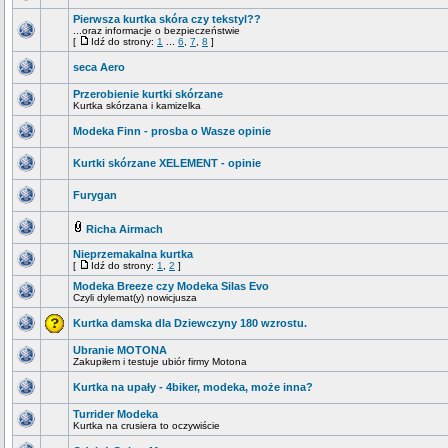
Pierwsza kurtka skóra czy tekstyl??
...oraz informacje o bezpieczeństwie
[
Idź do strony:
1
...
6
,
7
,
8
]
seca Aero
Przerobienie kurtki skórzane
Kurtka skórzana i kamizelka
Modeka Finn - prosba o Wasze opinie
Kurtki skórzane XELEMENT - opinie
Furygan
Richa Airmach
Nieprzemakalna kurtka
[
Idź do strony:
1
,
2
]
Modeka Breeze czy Modeka Silas Evo
Czyli dylemat(y) nowicjusza
Kurtka damska dla Dziewczyny 180 wzrostu.
Ubranie MOTONA
Zakupiłem i testuje ubiór firmy Motona
Kurtka na upały - 4biker, modeka, może inna?
Turrider Modeka
Kurtka na crusiera to oczywiście