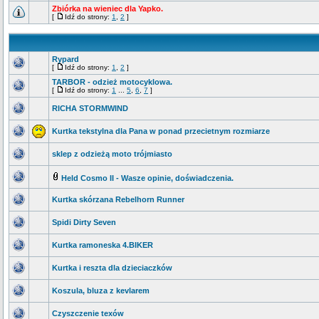
Zbiórka na wieniec dla Yapko.
[
Idź do strony:
1
,
2
]
Rypard
[
Idź do strony:
1
,
2
]
TARBOR - odzież motocyklowa.
[
Idź do strony:
1
...
5
,
6
,
7
]
RICHA STORMWIND
Kurtka tekstylna dla Pana w ponad przecietnym rozmiarze
sklep z odzieżą moto trójmiasto
Held Cosmo II - Wasze opinie, doświadczenia.
Kurtka skórzana Rebelhorn Runner
Spidi Dirty Seven
Kurtka ramoneska 4.BIKER
Kurtka i reszta dla dzieciaczków
Koszula, bluza z kevlarem
Czyszczenie texów