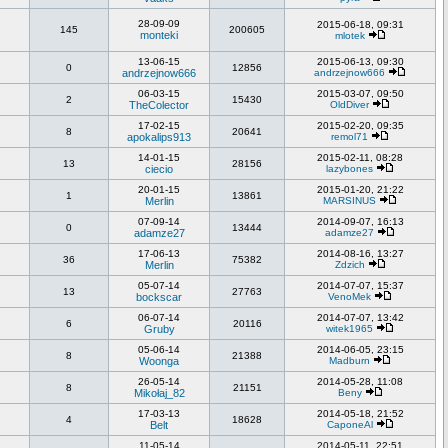
28-09-09
2015-06-18, 09:31
145
200605
monteki
mlotek
13-06-15
2015-06-13, 09:30
0
12856
andrzejnow666
andrzejnow666
06-03-15
2015-03-07, 09:50
2
15430
TheColector
OldDiver
17-02-15
2015-02-20, 09:35
8
20641
apokalips913
remol71
14-01-15
2015-02-11, 08:28
13
28156
ciecio
lazybones
20-01-15
2015-01-20, 21:22
1
13861
Merlin
MARSINUS
07-09-14
2014-09-07, 16:13
0
13444
adamze27
adamze27
17-06-13
2014-08-16, 13:27
36
75382
Merlin
Zdzich
05-07-14
2014-07-07, 15:37
13
27763
bockscar
VenoMek
06-07-14
2014-07-07, 13:42
6
20116
Gruby
witek1965
05-06-14
2014-06-05, 23:15
8
21388
Woonga
Madburn
26-05-14
2014-05-28, 11:08
8
21151
Mikołaj_82
Beny
17-03-13
2014-05-18, 21:52
4
18628
Belt
CaponeAl
11-05-14
2014-05-11, 22:51