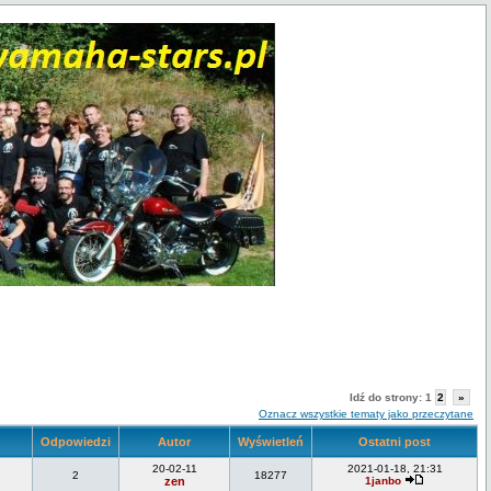
Idź do strony:
1
2
»
Oznacz wszystkie tematy jako przeczytane
Odpowiedzi
Autor
Wyświetleń
Ostatni post
20-02-11
2021-01-18, 21:31
2
18277
zen
1janbo