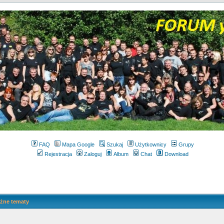
FAQ
Mapa Google
Szukaj
Użytkownicy
Grupy
Rejestracja
Zaloguj
Album
Chat
Download
żne tematy