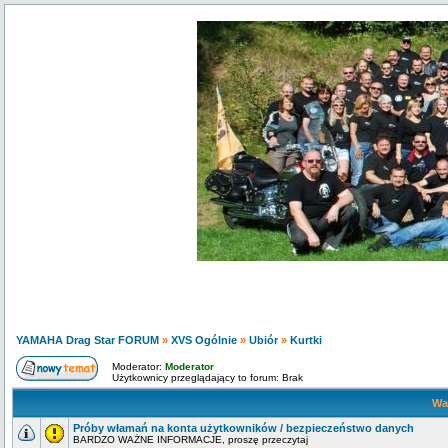
YAMAHA Drag Star FORUM
»
XVS Ogólnie
»
Ubiór
»
Kurtki
Moderator:
Moderator
Użytkownicy przeglądający to forum: Brak
Wa
Próby włamań na konta użytkowników / bezpieczeństwo danych
BARDZO WAŻNE INFORMACJE, proszę przeczytaj