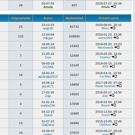
03-07-26
2026-07-27, 20:49
29
607
Anula
Anula
Odpowiedzi
Autor
Wyświetleń
Ostatni post
13-12-15
2020-08-01, 20:10
23
82732
wojs40
Miron
12-04-09
2020-01-23, 23:36
123
208840
mikgar
witek1965
19-06-19
2019-06-20, 15:23
7
15463
witek1965
Niedźwiedź
21-05-19
2019-05-29, 16:04
7
12496
Gus
hopbec
09-05-18
2018-05-10, 13:09
1
12145
GGMM
RTP
19-02-15
2018-03-11, 15:56
16
31027
apokalips913
Ice-Man
16-06-14
2017-09-20, 07:48
5
19858
jacek71
Rafał Tomiński
17-02-16
2016-02-17, 16:50
0
16003
Zajc
Zajc
31-01-16
2016-02-04, 22:06
4
17056
endriu246
Beard
04-12-15
2015-12-04, 09:14
0
11965
Sokół
Sokół
31-07-15
2015-10-05, 15:46
15
34486
OldDiver
OldDiver
24-09-15
2015-09-27, 09:19
15
27970
vaaks
pyra