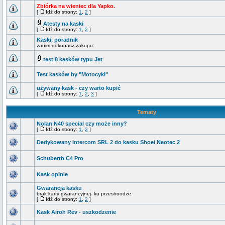
Zbiórka na wieniec dla Yapko.
[
Idź do strony:
1
,
2
]
Atesty na kaski
[
Idź do strony:
1
,
2
]
Kaski, poradnik
zanim dokonasz zakupu.
test 8 kasków typu Jet
Test kasków by "Motocykl"
używany kask - czy warto kupić
[
Idź do strony:
1
,
2
,
3
]
Tematy
Nolan N40 special czy może inny?
[
Idź do strony:
1
,
2
]
Dedykowany intercom SRL 2 do kasku Shoei Neotec 2
Schuberth C4 Pro
Kask opinie
Gwarancja kasku
brak karty gwarancyjnej- ku przestroodze
[
Idź do strony:
1
,
2
]
Kask Airoh Rev - uszkodzenie