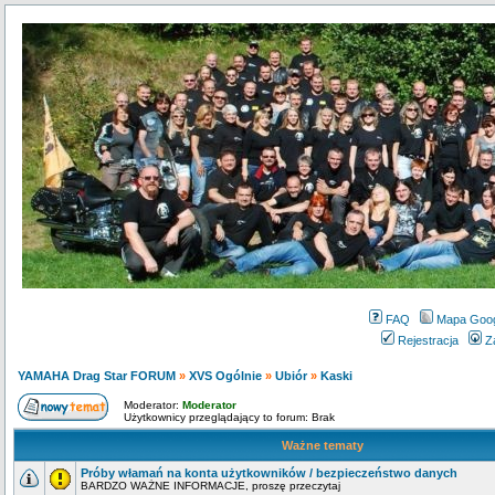
FAQ
Mapa Goo
Rejestracja
Z
YAMAHA Drag Star FORUM
»
XVS Ogólnie
»
Ubiór
»
Kaski
Moderator:
Moderator
Użytkownicy przeglądający to forum: Brak
Ważne tematy
Próby włamań na konta użytkowników / bezpieczeństwo danych
BARDZO WAŻNE INFORMACJE, proszę przeczytaj