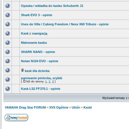
Opaska / wkładka do kasku Schuberth J1
Shark EVO 3 - opinie
Uvex de Ville / Caberg Freedom / Nexx X60 Tribute - opinie
Kask z nawigacją
Malowanie kasku
SHARK NANO - opinie
Nolan N104 EVO - opinie
kask dla dziecka
parowanie pinlocka, szybki
[
Idź do strony:
1
,
2
,
3
]
Kask LS2 FF370.1 - opinie
Wyświetl tematy z 
YAMAHA Drag Star FORUM
»
XVS Ogólnie
»
Ubiór
»
Kaski