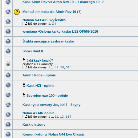
Kask Airoh Rev vs Airoh Rev 19 ... i dlaczego 19 !?
Montaż pinlocka do Airoh Rev 19 (?)
Nolana N43 Air - wyściółka
[
Idź do strony:
1
,
2
]
wymiana -Osłona karku kasku LS2 OF569 2016
Śrubki mocujące szybę w kasku
Shoei Raid II
Jaki kask kupić?
czytasz OT i konkrety
[
Idź do strony:
1
...
49
,
50
,
51
]
Airoh Helios - opinie
Kask NZI - opinie
Scorpion exo 100 - opinie
Kask typu otwarty Jet, jaki? - 3 typy
Nolan 43 AIR opinie
[
Idź do strony:
1
...
11
,
12
,
13
]
Kask dla żony
Komunikator w Nolan N44 Evo Classic