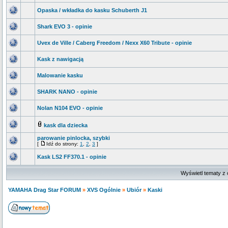
Opaska / wkładka do kasku Schuberth J1
Shark EVO 3 - opinie
Uvex de Ville / Caberg Freedom / Nexx X60 Tribute - opinie
Kask z nawigacją
Malowanie kasku
SHARK NANO - opinie
Nolan N104 EVO - opinie
kask dla dziecka
parowanie pinlocka, szybki
[
Idź do strony:
1
,
2
,
3
]
Kask LS2 FF370.1 - opinie
Wyświetl tematy z 
YAMAHA Drag Star FORUM
»
XVS Ogólnie
»
Ubiór
»
Kaski