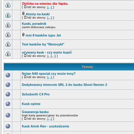
Zbiórka na wieniec dla Yapko.
[
Idź do strony:
1
,
2
]
Atesty na kaski
[
Idź do strony:
1
,
2
]
Kaski, poradnik
zanim dokonasz zakupu.
test 8 kasków typu Jet
Test kasków by "Motocykl"
używany kask - czy warto kupić
[
Idź do strony:
1
,
2
,
3
]
Tematy
Nolan N40 special czy może inny?
[
Idź do strony:
1
,
2
]
Dedykowany intercom SRL 2 do kasku Shoei Neotec 2
Schuberth C4 Pro
Kask opinie
Gwarancja kasku
brak karty gwarancyjnej- ku przestroodze
[
Idź do strony:
1
,
2
]
Kask Airoh Rev - uszkodzenie