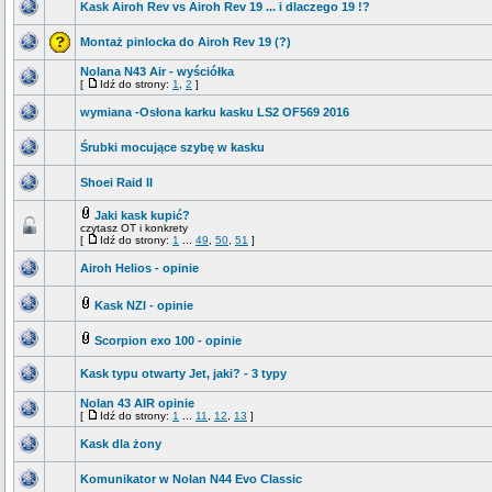
Kask Airoh Rev vs Airoh Rev 19 ... i dlaczego 19 !?
Montaż pinlocka do Airoh Rev 19 (?)
Nolana N43 Air - wyściółka
[
Idź do strony:
1
,
2
]
wymiana -Osłona karku kasku LS2 OF569 2016
Śrubki mocujące szybę w kasku
Shoei Raid II
Jaki kask kupić?
czytasz OT i konkrety
[
Idź do strony:
1
...
49
,
50
,
51
]
Airoh Helios - opinie
Kask NZI - opinie
Scorpion exo 100 - opinie
Kask typu otwarty Jet, jaki? - 3 typy
Nolan 43 AIR opinie
[
Idź do strony:
1
...
11
,
12
,
13
]
Kask dla żony
Komunikator w Nolan N44 Evo Classic