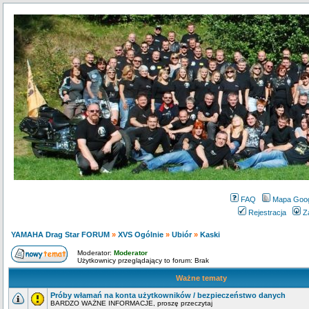
FAQ
Mapa Goo
Rejestracja
Z
YAMAHA Drag Star FORUM
»
XVS Ogólnie
»
Ubiór
»
Kaski
Moderator:
Moderator
Użytkownicy przeglądający to forum: Brak
Ważne tematy
Próby włamań na konta użytkowników / bezpieczeństwo danych
BARDZO WAŻNE INFORMACJE, proszę przeczytaj