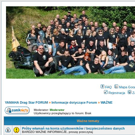
FAQ
Mapa Goo
Rejestracja
Z
YAMAHA Drag Star FORUM
»
Informacje dotyczące Forum
»
WAŻNE
Moderator:
Moderator
Użytkownicy przeglądający to forum: Brak
Ważne tematy
Próby włamań na konta użytkowników / bezpieczeństwo danych
BARDZO WAŻNE INFORMACJE, proszę przeczytaj