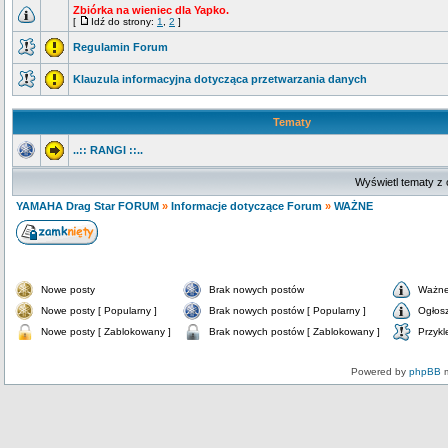
Zbiórka na wieniec dla Yapko.
[
Idź do strony:
1
,
2
]
Regulamin Forum
Klauzula informacyjna dotycząca przetwarzania danych
Tematy
..:: RANGI ::..
Wyświetl tematy z 
YAMAHA Drag Star FORUM
»
Informacje dotyczące Forum
»
WAŻNE
Nowe posty
Brak nowych postów
Ważne
Nowe posty [ Popularny ]
Brak nowych postów [ Popularny ]
Ogłos
Nowe posty [ Zablokowany ]
Brak nowych postów [ Zablokowany ]
Przykl
Powered by
phpBB
m