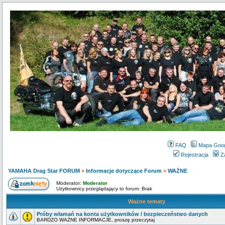
FAQ
Mapa Goo
Rejestracja
Z
YAMAHA Drag Star FORUM
»
Informacje dotyczące Forum
»
WAŻNE
Moderator:
Moderator
Użytkownicy przeglądający to forum: Brak
Ważne tematy
Próby włamań na konta użytkowników / bezpieczeństwo danych
BARDZO WAŻNE INFORMACJE, proszę przeczytaj