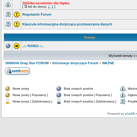
Zbiórka na wieniec dla Yapko.
[
Idź do strony:
1
,
2
]
Regulamin Forum
Klauzula informacyjna dotycząca przetwarzania danych
Tematy
..:: RANGI ::..
Wyświetl tematy z 
YAMAHA Drag Star FORUM
»
Informacje dotyczące Forum
»
WAŻNE
Nowe posty
Brak nowych postów
Ważne
Nowe posty [ Popularny ]
Brak nowych postów [ Popularny ]
Ogłos
Nowe posty [ Zablokowany ]
Brak nowych postów [ Zablokowany ]
Przykl
Powered by
phpBB
m