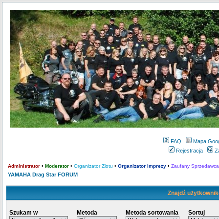
FAQ
Mapa Goo
Rejestracja
Z
Administrator
•
Moderator
•
Organizator Zlotu
•
Organizator Imprezy
•
Zaufany Sprzedawca
YAMAHA Drag Star FORUM
Znajdź użytkownik
Szukam w
Metoda
Metoda sortowania
Sortuj