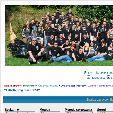
FAQ
Mapa Goo
Rejestracja
Z
Administrator
•
Moderator
•
Organizator Zlotu
•
Organizator Imprezy
•
Zaufany Sprzedawca
YAMAHA Drag Star FORUM
Znajdź użytkownik
Szukam w
Metoda
Metoda sortowania
Sortuj