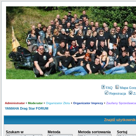
FAQ
Mapa Goo
Rejestracja
Z
Administrator
•
Moderator
•
Organizator Zlotu
•
Organizator Imprezy
•
Zaufany Sprzedawca
YAMAHA Drag Star FORUM
Znajdź użytkownik
Szukam w
Metoda
Metoda sortowania
Sortuj