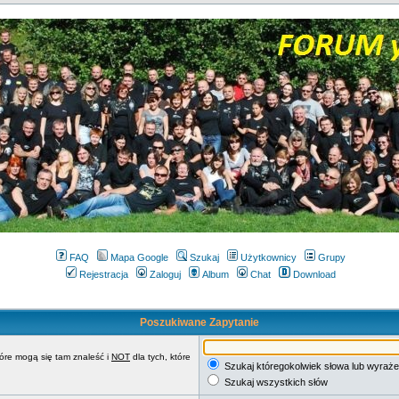
FAQ
Mapa Google
Szukaj
Użytkownicy
Grupy
Rejestracja
Zaloguj
Album
Chat
Download
Poszukiwane Zapytanie
tóre mogą się tam znaleść i
NOT
dla tych, które
Szukaj któregokolwiek słowa lub wyraże
Szukaj wszystkich słów