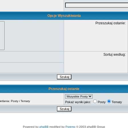
Opcje Wyszukiwania
Przeszukaj ostanie:
Sortuj według:
Przeszukaj ostanie
tlania: Posty i Tematy
Pokaż wyniki jako:
Posty
Tematy
Powered by
phpBB
modified by
Przemo
© 2003 phpBB Group