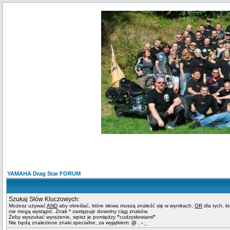
YAMAHA Drag Star FORUM
Szukaj Słów Kluczowych:
Możesz używać
AND
aby określać, które słowa muszą znaleźć się w wynikach,
OR
dla tych, k
nie mogą wystąpić. Znak * zastępuje dowolny ciąg znaków.
Żeby wyszukać wyrażenie, wpisz je pomiędzy
"
cudzysłowiami
"
Nie będą znalezione znaki specialne, za wyjątkiem:
@ . - _