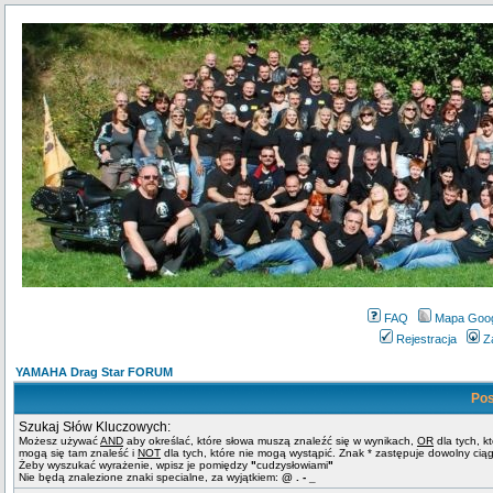
FAQ
Mapa Goo
Rejestracja
Z
YAMAHA Drag Star FORUM
Pos
Szukaj Słów Kluczowych:
Możesz używać
AND
aby określać, które słowa muszą znaleźć się w wynikach,
OR
dla tych, k
mogą się tam znaleść i
NOT
dla tych, które nie mogą wystąpić. Znak * zastępuje dowolny cią
Żeby wyszukać wyrażenie, wpisz je pomiędzy
"
cudzysłowiami
"
Nie będą znalezione znaki specialne, za wyjątkiem:
@ . - _