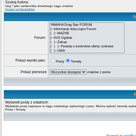
Szukaj Autora:
Użyj * jako zamiennika dowolnego ciągu znaków
Szukaj użytkowników
O
Forum:
Pokaż wyniki jako:
Posty
Tematy
Pokaż pierwsze
znaków z postu
P
Wyświetl posty z ostatnich:
Wyświetla posty napisane w ciągu ostatniego wybranego czasu. Można wybrać metodę wyświ
Posty i Tematy
Powered by
phpBB
m