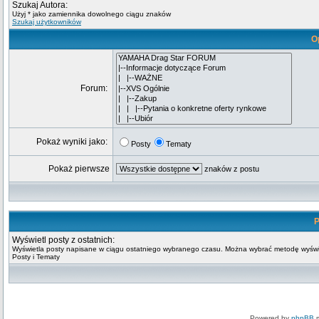
Szukaj Autora:
Użyj * jako zamiennika dowolnego ciągu znaków
Szukaj użytkowników
O
Forum:
Pokaż wyniki jako:
Posty
Tematy
Pokaż pierwsze
znaków z postu
P
Wyświetl posty z ostatnich:
Wyświetla posty napisane w ciągu ostatniego wybranego czasu. Można wybrać metodę wyświ
Posty i Tematy
Powered by
phpBB
m