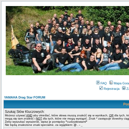
FAQ
Mapa Goo
Rejestracja
Z
YAMAHA Drag Star FORUM
Pos
Szukaj Słów Kluczowych:
Możesz używać
AND
aby określać, które słowa muszą znaleźć się w wynikach,
OR
dla tych, k
mogą się tam znaleść i
NOT
dla tych, które nie mogą wystąpić. Znak * zastępuje dowolny cią
Żeby wyszukać wyrażenie, wpisz je pomiędzy
"
cudzysłowiami
"
Nie będą znalezione znaki specialne, za wyjątkiem:
@ . - _