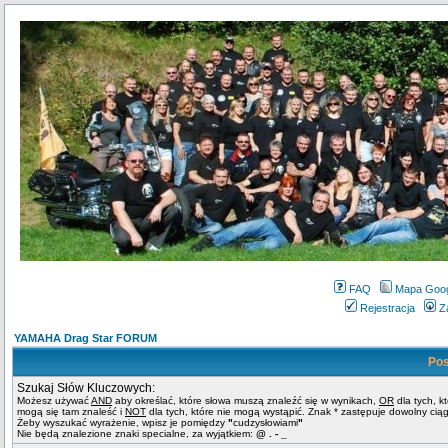
FAQ
Mapa Goo
Rejestracja
Z
YAMAHA Drag Star FORUM
Pos
Szukaj Słów Kluczowych:
Możesz używać
AND
aby określać, które słowa muszą znaleźć się w wynikach,
OR
dla tych, k
mogą się tam znaleść i
NOT
dla tych, które nie mogą wystąpić. Znak * zastępuje dowolny cią
Żeby wyszukać wyrażenie, wpisz je pomiędzy
"
cudzysłowiami
"
Nie będą znalezione znaki specialne, za wyjątkiem:
@ . - _