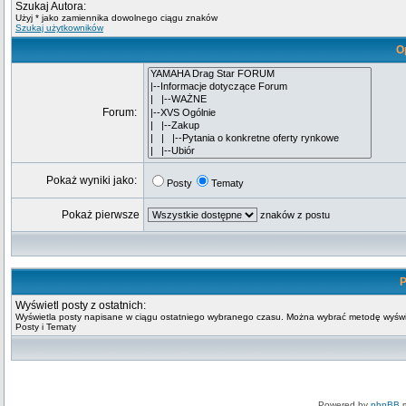
Szukaj Autora:
Użyj * jako zamiennika dowolnego ciągu znaków
Szukaj użytkowników
O
Forum:
Pokaż wyniki jako:
Posty
Tematy
Pokaż pierwsze
znaków z postu
P
Wyświetl posty z ostatnich:
Wyświetla posty napisane w ciągu ostatniego wybranego czasu. Można wybrać metodę wyświ
Posty i Tematy
Powered by
phpBB
m