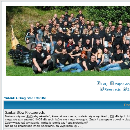
FAQ
Mapa Goo
Rejestracja
Z
YAMAHA Drag Star FORUM
Pos
Szukaj Słów Kluczowych:
Możesz używać
AND
aby określać, które słowa muszą znaleźć się w wynikach,
OR
dla tych, k
mogą się tam znaleść i
NOT
dla tych, które nie mogą wystąpić. Znak * zastępuje dowolny cią
Żeby wyszukać wyrażenie, wpisz je pomiędzy
"
cudzysłowiami
"
Nie będą znalezione znaki specialne, za wyjątkiem:
@ . - _