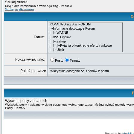
Szukaj Autora:
Użyj * jako zamiennika dowolnego ciągu znaków
Szukaj użytkowników
O
Forum:
Pokaż wyniki jako:
Posty
Tematy
Pokaż pierwsze
znaków z postu
P
Wyświetl posty z ostatnich:
Wyświetla posty napisane w ciągu ostatniego wybranego czasu. Można wybrać metodę wyświ
Posty i Tematy
Powered by
phpBB
m