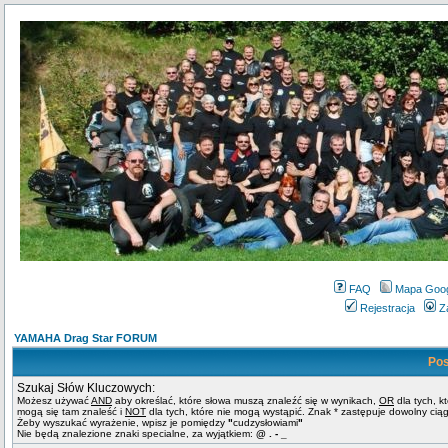
FAQ
Mapa Goo
Rejestracja
Z
YAMAHA Drag Star FORUM
Pos
Szukaj Słów Kluczowych:
Możesz używać
AND
aby określać, które słowa muszą znaleźć się w wynikach,
OR
dla tych, k
mogą się tam znaleść i
NOT
dla tych, które nie mogą wystąpić. Znak * zastępuje dowolny cią
Żeby wyszukać wyrażenie, wpisz je pomiędzy
"
cudzysłowiami
"
Nie będą znalezione znaki specialne, za wyjątkiem:
@ . - _