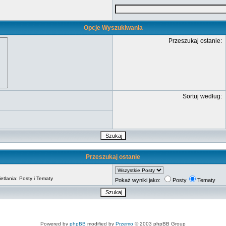
Opcje Wyszukiwania
Przeszukaj ostanie:
Sortuj według:
Przeszukaj ostanie
tlania: Posty i Tematy
Pokaż wyniki jako:
Posty
Tematy
Powered by
phpBB
modified by
Przemo
© 2003 phpBB Group