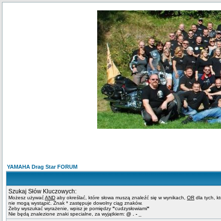
YAMAHA Drag Star FORUM
Szukaj Słów Kluczowych:
Możesz używać
AND
aby określać, które słowa muszą znaleźć się w wynikach,
OR
dla tych, k
nie mogą wystąpić. Znak * zastępuje dowolny ciąg znaków.
Żeby wyszukać wyrażenie, wpisz je pomiędzy
"
cudzysłowiami
"
Nie będą znalezione znaki specialne, za wyjątkiem:
@ . - _