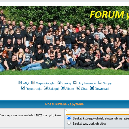
FAQ
Mapa Google
Szukaj
Użytkownicy
Grupy
Rejestracja
Zaloguj
Album
Chat
Download
Poszukiwane Zapytanie
tóre mogą się tam znaleść i
NOT
dla tych, które
Szukaj któregokolwiek słowa lub wyraże
Szukaj wszystkich słów