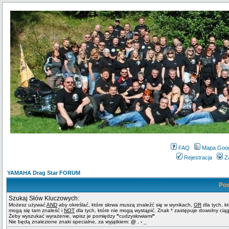
FAQ
Mapa Goo
Rejestracja
Z
YAMAHA Drag Star FORUM
Pos
Szukaj Słów Kluczowych:
Możesz używać
AND
aby określać, które słowa muszą znaleźć się w wynikach,
OR
dla tych, k
mogą się tam znaleść i
NOT
dla tych, które nie mogą wystąpić. Znak * zastępuje dowolny cią
Żeby wyszukać wyrażenie, wpisz je pomiędzy
"
cudzysłowiami
"
Nie będą znalezione znaki specialne, za wyjątkiem:
@ . - _