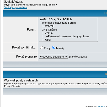
Szukaj Autora:
Użyj * jako zamiennika dowolnego ciągu znaków
Szukaj użytkowników
O
Forum:
Pokaż wyniki jako:
Posty
Tematy
Pokaż pierwsze
znaków z postu
P
Wyświetl posty z ostatnich:
Wyświetla posty napisane w ciągu ostatniego wybranego czasu. Można wybrać metodę wyświ
Posty i Tematy
Powered by
phpBB
m