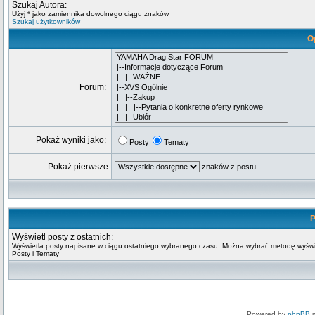
Szukaj Autora:
Użyj * jako zamiennika dowolnego ciągu znaków
Szukaj użytkowników
O
Forum:
Pokaż wyniki jako:
Posty
Tematy
Pokaż pierwsze
znaków z postu
P
Wyświetl posty z ostatnich:
Wyświetla posty napisane w ciągu ostatniego wybranego czasu. Można wybrać metodę wyświ
Posty i Tematy
Powered by
phpBB
m