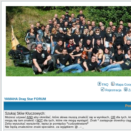
FAQ
Mapa Goo
Rejestracja
Z
YAMAHA Drag Star FORUM
Pos
Szukaj Słów Kluczowych:
Możesz używać
AND
aby określać, które słowa muszą znaleźć się w wynikach,
OR
dla tych, k
mogą się tam znaleść i
NOT
dla tych, które nie mogą wystąpić. Znak * zastępuje dowolny cią
Żeby wyszukać wyrażenie, wpisz je pomiędzy
"
cudzysłowiami
"
Nie będą znalezione znaki specialne, za wyjątkiem:
@ . - _