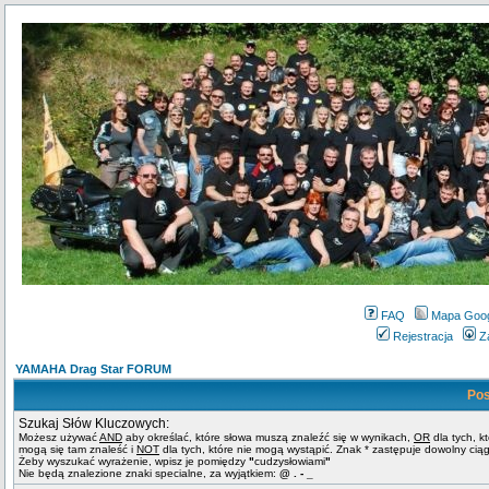
FAQ
Mapa Goo
Rejestracja
Z
YAMAHA Drag Star FORUM
Pos
Szukaj Słów Kluczowych:
Możesz używać
AND
aby określać, które słowa muszą znaleźć się w wynikach,
OR
dla tych, k
mogą się tam znaleść i
NOT
dla tych, które nie mogą wystąpić. Znak * zastępuje dowolny cią
Żeby wyszukać wyrażenie, wpisz je pomiędzy
"
cudzysłowiami
"
Nie będą znalezione znaki specialne, za wyjątkiem:
@ . - _