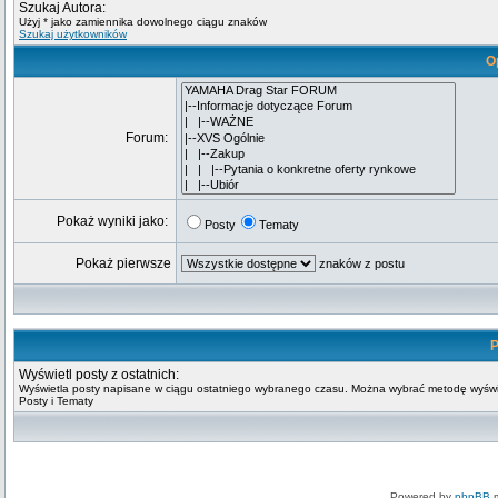
Szukaj Autora:
Użyj * jako zamiennika dowolnego ciągu znaków
Szukaj użytkowników
O
Forum:
Pokaż wyniki jako:
Posty
Tematy
Pokaż pierwsze
znaków z postu
P
Wyświetl posty z ostatnich:
Wyświetla posty napisane w ciągu ostatniego wybranego czasu. Można wybrać metodę wyświ
Posty i Tematy
Powered by
phpBB
m