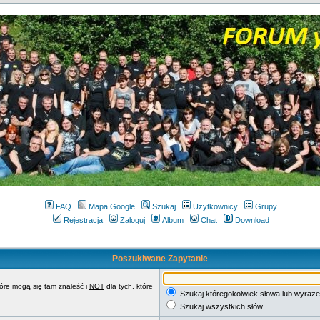
FAQ
Mapa Google
Szukaj
Użytkownicy
Grupy
Rejestracja
Zaloguj
Album
Chat
Download
Poszukiwane Zapytanie
tóre mogą się tam znaleść i
NOT
dla tych, które
Szukaj któregokolwiek słowa lub wyraże
Szukaj wszystkich słów