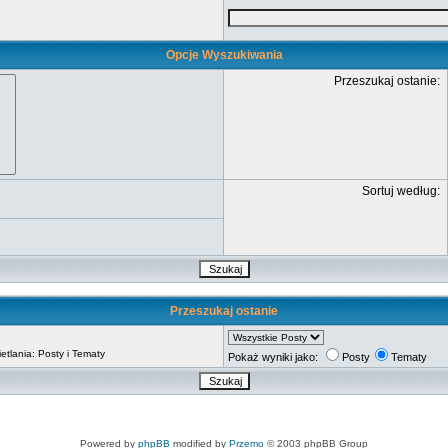
Opcje Wyszukiwania
Przeszukaj ostanie:
Sortuj według:
Przeszukaj ostanie
tlania: Posty i Tematy
Pokaż wyniki jako:
Posty
Tematy
Powered by
phpBB
modified by
Przemo
© 2003 phpBB Group