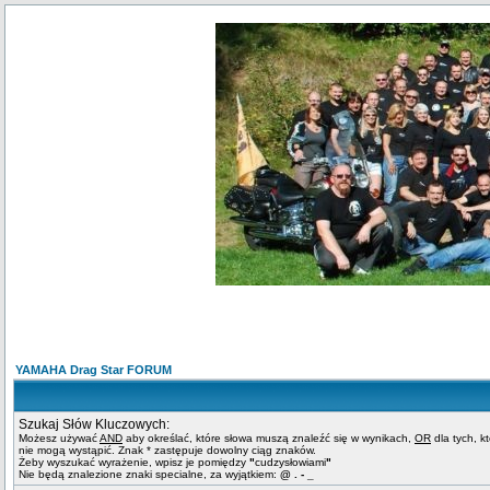
YAMAHA Drag Star FORUM
Szukaj Słów Kluczowych:
Możesz używać
AND
aby określać, które słowa muszą znaleźć się w wynikach,
OR
dla tych, k
nie mogą wystąpić. Znak * zastępuje dowolny ciąg znaków.
Żeby wyszukać wyrażenie, wpisz je pomiędzy
"
cudzysłowiami
"
Nie będą znalezione znaki specialne, za wyjątkiem:
@ . - _