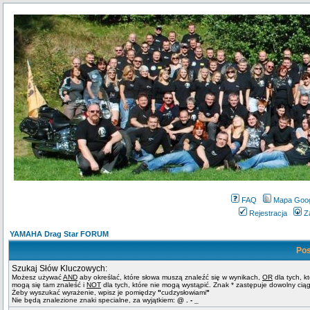
FAQ
Mapa Goo
Rejestracja
Z
YAMAHA Drag Star FORUM
Pos
Szukaj Słów Kluczowych:
Możesz używać
AND
aby określać, które słowa muszą znaleźć się w wynikach,
OR
dla tych, k
mogą się tam znaleść i
NOT
dla tych, które nie mogą wystąpić. Znak * zastępuje dowolny cią
Żeby wyszukać wyrażenie, wpisz je pomiędzy
"
cudzysłowiami
"
Nie będą znalezione znaki specialne, za wyjątkiem:
@ . - _