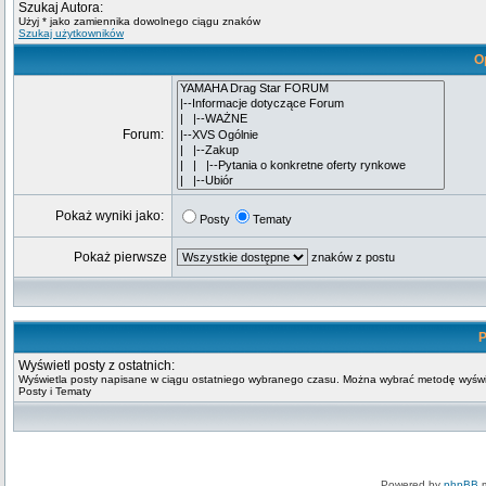
Szukaj Autora:
Użyj * jako zamiennika dowolnego ciągu znaków
Szukaj użytkowników
O
Forum:
Pokaż wyniki jako:
Posty
Tematy
Pokaż pierwsze
znaków z postu
P
Wyświetl posty z ostatnich:
Wyświetla posty napisane w ciągu ostatniego wybranego czasu. Można wybrać metodę wyświ
Posty i Tematy
Powered by
phpBB
m