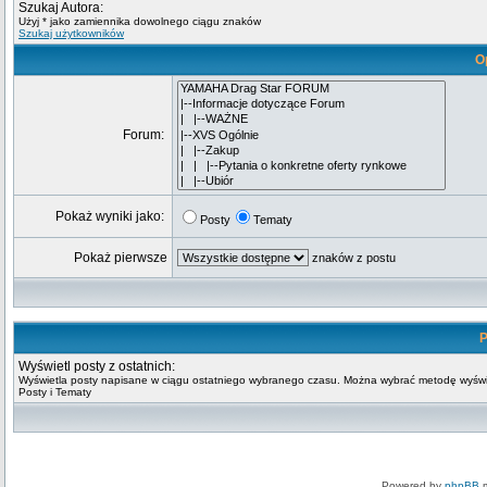
Szukaj Autora:
Użyj * jako zamiennika dowolnego ciągu znaków
Szukaj użytkowników
O
Forum:
Pokaż wyniki jako:
Posty
Tematy
Pokaż pierwsze
znaków z postu
P
Wyświetl posty z ostatnich:
Wyświetla posty napisane w ciągu ostatniego wybranego czasu. Można wybrać metodę wyświ
Posty i Tematy
Powered by
phpBB
m