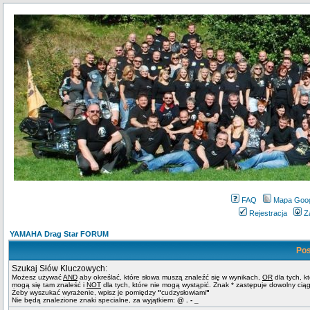
FAQ
Mapa Goo
Rejestracja
Z
YAMAHA Drag Star FORUM
Pos
Szukaj Słów Kluczowych:
Możesz używać
AND
aby określać, które słowa muszą znaleźć się w wynikach,
OR
dla tych, k
mogą się tam znaleść i
NOT
dla tych, które nie mogą wystąpić. Znak * zastępuje dowolny cią
Żeby wyszukać wyrażenie, wpisz je pomiędzy
"
cudzysłowiami
"
Nie będą znalezione znaki specialne, za wyjątkiem:
@ . - _