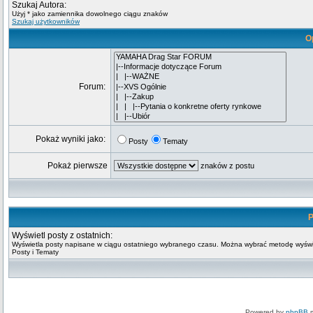
Szukaj Autora:
Użyj * jako zamiennika dowolnego ciągu znaków
Szukaj użytkowników
O
Forum:
Pokaż wyniki jako:
Posty
Tematy
Pokaż pierwsze
znaków z postu
P
Wyświetl posty z ostatnich:
Wyświetla posty napisane w ciągu ostatniego wybranego czasu. Można wybrać metodę wyświ
Posty i Tematy
Powered by
phpBB
m