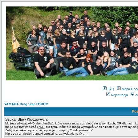
FAQ
Mapa Goo
Rejestracja
Z
YAMAHA Drag Star FORUM
Pos
Szukaj Słów Kluczowych:
Możesz używać
AND
aby określać, które słowa muszą znaleźć się w wynikach,
OR
dla tych, k
mogą się tam znaleść i
NOT
dla tych, które nie mogą wystąpić. Znak * zastępuje dowolny cią
Żeby wyszukać wyrażenie, wpisz je pomiędzy
"
cudzysłowiami
"
Nie będą znalezione znaki specialne, za wyjątkiem:
@ . - _