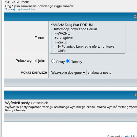
Szukaj Autora:
Użyj * jako zamiennika dowolnego ciągu znaków
Szukaj użytkowników
O
Forum:
Pokaż wyniki jako:
Posty
Tematy
Pokaż pierwsze
znaków z postu
P
Wyświetl posty z ostatnich:
Wyświetla posty napisane w ciągu ostatniego wybranego czasu. Można wybrać metodę wyświ
Posty i Tematy
Powered by
phpBB
m