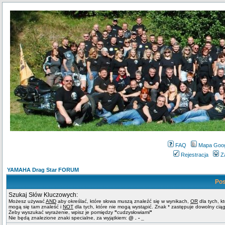
FAQ
Mapa Goo
Rejestracja
Z
YAMAHA Drag Star FORUM
Pos
Szukaj Słów Kluczowych:
Możesz używać
AND
aby określać, które słowa muszą znaleźć się w wynikach,
OR
dla tych, k
mogą się tam znaleść i
NOT
dla tych, które nie mogą wystąpić. Znak * zastępuje dowolny cią
Żeby wyszukać wyrażenie, wpisz je pomiędzy
"
cudzysłowiami
"
Nie będą znalezione znaki specialne, za wyjątkiem:
@ . - _