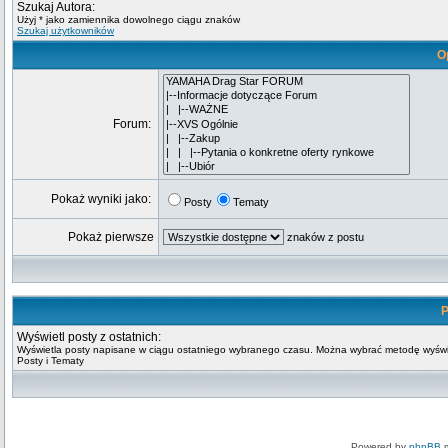
Szukaj Autora:
Użyj * jako zamiennika dowolnego ciągu znaków
Szukaj użytkowników
O
Forum:
Pokaż wyniki jako:
Posty
Tematy
Pokaż pierwsze
znaków z postu
P
Wyświetl posty z ostatnich:
Wyświetla posty napisane w ciągu ostatniego wybranego czasu. Można wybrać metodę wyświ
Posty i Tematy
Powered by
phpBB
m