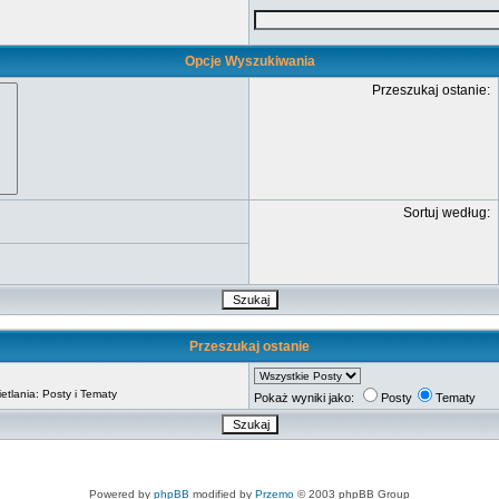
Opcje Wyszukiwania
Przeszukaj ostanie:
Sortuj według:
Przeszukaj ostanie
tlania: Posty i Tematy
Pokaż wyniki jako:
Posty
Tematy
Powered by
phpBB
modified by
Przemo
© 2003 phpBB Group