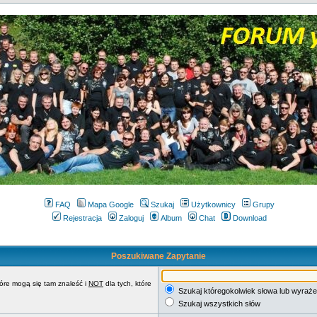
FAQ
Mapa Google
Szukaj
Użytkownicy
Grupy
Rejestracja
Zaloguj
Album
Chat
Download
Poszukiwane Zapytanie
tóre mogą się tam znaleść i
NOT
dla tych, które
Szukaj któregokolwiek słowa lub wyraże
Szukaj wszystkich słów