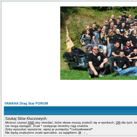
YAMAHA Drag Star FORUM
Szukaj Słów Kluczowych:
Możesz używać
AND
aby określać, które słowa muszą znaleźć się w wynikach,
OR
dla tych, k
nie mogą wystąpić. Znak * zastępuje dowolny ciąg znaków.
Żeby wyszukać wyrażenie, wpisz je pomiędzy
"
cudzysłowiami
"
Nie będą znalezione znaki specialne, za wyjątkiem:
@ . - _