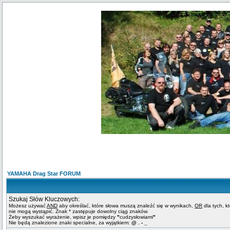
YAMAHA Drag Star FORUM
Szukaj Słów Kluczowych:
Możesz używać
AND
aby określać, które słowa muszą znaleźć się w wynikach,
OR
dla tych, k
nie mogą wystąpić. Znak * zastępuje dowolny ciąg znaków.
Żeby wyszukać wyrażenie, wpisz je pomiędzy
"
cudzysłowiami
"
Nie będą znalezione znaki specialne, za wyjątkiem:
@ . - _