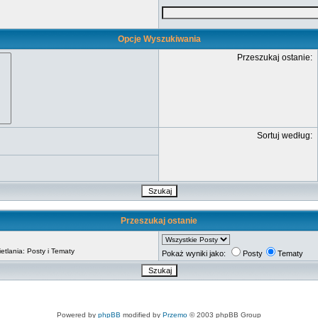
Opcje Wyszukiwania
Przeszukaj ostanie:
Sortuj według:
Przeszukaj ostanie
tlania: Posty i Tematy
Pokaż wyniki jako:
Posty
Tematy
Powered by
phpBB
modified by
Przemo
© 2003 phpBB Group