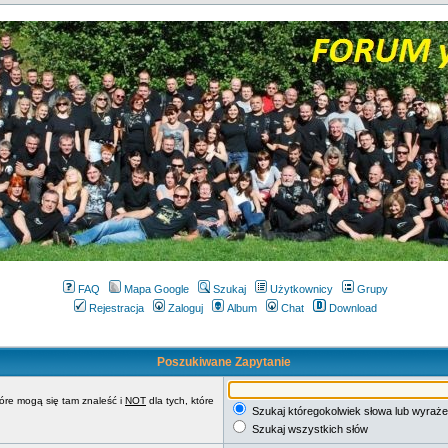
FAQ
Mapa Google
Szukaj
Użytkownicy
Grupy
Rejestracja
Zaloguj
Album
Chat
Download
Poszukiwane Zapytanie
tóre mogą się tam znaleść i
NOT
dla tych, które
Szukaj któregokolwiek słowa lub wyraże
Szukaj wszystkich słów