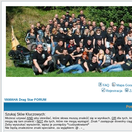
FAQ
Mapa Goo
Rejestracja
Z
YAMAHA Drag Star FORUM
Pos
Szukaj Słów Kluczowych:
Możesz używać
AND
aby określać, które słowa muszą znaleźć się w wynikach,
OR
dla tych, k
mogą się tam znaleść i
NOT
dla tych, które nie mogą wystąpić. Znak * zastępuje dowolny cią
Żeby wyszukać wyrażenie, wpisz je pomiędzy
"
cudzysłowiami
"
Nie będą znalezione znaki specialne, za wyjątkiem:
@ . - _