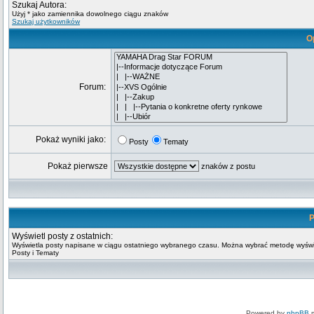
Szukaj Autora:
Użyj * jako zamiennika dowolnego ciągu znaków
Szukaj użytkowników
O
Forum:
Pokaż wyniki jako:
Posty
Tematy
Pokaż pierwsze
znaków z postu
P
Wyświetl posty z ostatnich:
Wyświetla posty napisane w ciągu ostatniego wybranego czasu. Można wybrać metodę wyświ
Posty i Tematy
Powered by
phpBB
m