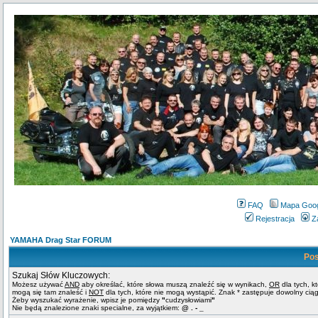
FAQ
Mapa Goo
Rejestracja
Z
YAMAHA Drag Star FORUM
Pos
Szukaj Słów Kluczowych:
Możesz używać
AND
aby określać, które słowa muszą znaleźć się w wynikach,
OR
dla tych, k
mogą się tam znaleść i
NOT
dla tych, które nie mogą wystąpić. Znak * zastępuje dowolny cią
Żeby wyszukać wyrażenie, wpisz je pomiędzy
"
cudzysłowiami
"
Nie będą znalezione znaki specialne, za wyjątkiem:
@ . - _