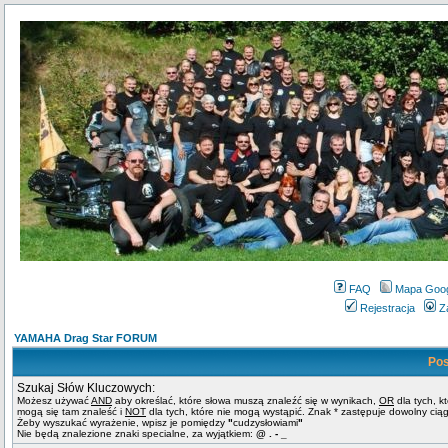
FAQ
Mapa Goo
Rejestracja
Z
YAMAHA Drag Star FORUM
Pos
Szukaj Słów Kluczowych:
Możesz używać
AND
aby określać, które słowa muszą znaleźć się w wynikach,
OR
dla tych, k
mogą się tam znaleść i
NOT
dla tych, które nie mogą wystąpić. Znak * zastępuje dowolny cią
Żeby wyszukać wyrażenie, wpisz je pomiędzy
"
cudzysłowiami
"
Nie będą znalezione znaki specialne, za wyjątkiem:
@ . - _