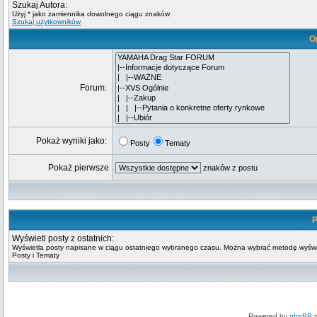
Szukaj Autora:
Użyj * jako zamiennika dowolnego ciągu znaków
Szukaj użytkowników
O
Forum:
Pokaż wyniki jako:
Posty
Tematy
Pokaż pierwsze
znaków z postu
P
Wyświetl posty z ostatnich:
Wyświetla posty napisane w ciągu ostatniego wybranego czasu. Można wybrać metodę wyświ
Posty i Tematy
Powered by
phpBB
m