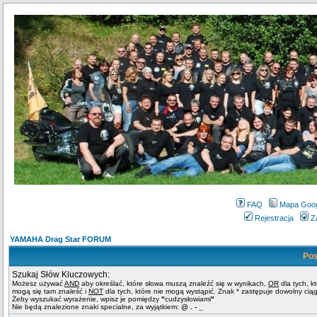
FAQ
Mapa Goo
Rejestracja
Z
YAMAHA Drag Star FORUM
Pos
Szukaj Słów Kluczowych:
Możesz używać
AND
aby określać, które słowa muszą znaleźć się w wynikach,
OR
dla tych, k
mogą się tam znaleść i
NOT
dla tych, które nie mogą wystąpić. Znak * zastępuje dowolny cią
Żeby wyszukać wyrażenie, wpisz je pomiędzy
"
cudzysłowiami
"
Nie będą znalezione znaki specialne, za wyjątkiem:
@ . - _