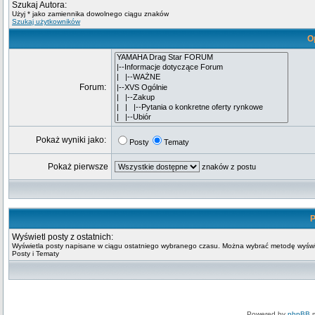
Szukaj Autora:
Użyj * jako zamiennika dowolnego ciągu znaków
Szukaj użytkowników
O
Forum:
Pokaż wyniki jako:
Posty
Tematy
Pokaż pierwsze
znaków z postu
P
Wyświetl posty z ostatnich:
Wyświetla posty napisane w ciągu ostatniego wybranego czasu. Można wybrać metodę wyświ
Posty i Tematy
Powered by
phpBB
m