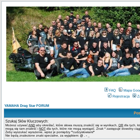
FAQ
Mapa Goo
Rejestracja
Z
YAMAHA Drag Star FORUM
Pos
Szukaj Słów Kluczowych:
Możesz używać
AND
aby określać, które słowa muszą znaleźć się w wynikach,
OR
dla tych, k
mogą się tam znaleść i
NOT
dla tych, które nie mogą wystąpić. Znak * zastępuje dowolny cią
Żeby wyszukać wyrażenie, wpisz je pomiędzy
"
cudzysłowiami
"
Nie będą znalezione znaki specialne, za wyjątkiem:
@ . - _