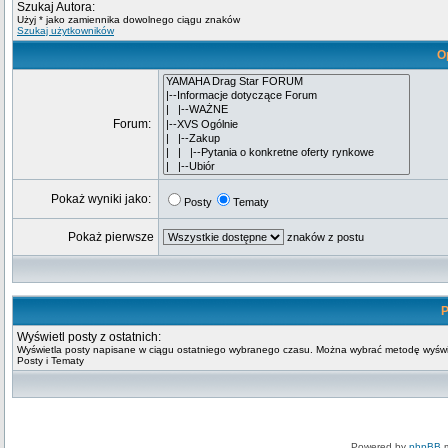
Szukaj Autora:
Użyj * jako zamiennika dowolnego ciągu znaków
Szukaj użytkowników
O
Forum:
Pokaż wyniki jako:
Posty
Tematy
Pokaż pierwsze
znaków z postu
P
Wyświetl posty z ostatnich:
Wyświetla posty napisane w ciągu ostatniego wybranego czasu. Można wybrać metodę wyświ
Posty i Tematy
Powered by
phpBB
m