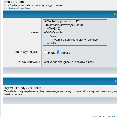
Szukaj Autora:
Użyj * jako zamiennika dowolnego ciągu znaków
Szukaj użytkowników
O
Forum:
Pokaż wyniki jako:
Posty
Tematy
Pokaż pierwsze
znaków z postu
P
Wyświetl posty z ostatnich:
Wyświetla posty napisane w ciągu ostatniego wybranego czasu. Można wybrać metodę wyświ
Posty i Tematy
Powered by
phpBB
m