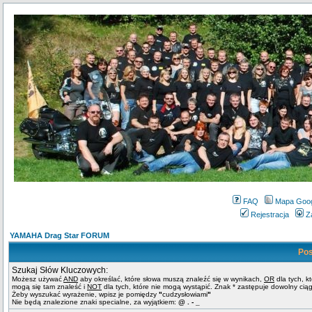
FAQ
Mapa Goo
Rejestracja
Z
YAMAHA Drag Star FORUM
Pos
Szukaj Słów Kluczowych:
Możesz używać
AND
aby określać, które słowa muszą znaleźć się w wynikach,
OR
dla tych, k
mogą się tam znaleść i
NOT
dla tych, które nie mogą wystąpić. Znak * zastępuje dowolny cią
Żeby wyszukać wyrażenie, wpisz je pomiędzy
"
cudzysłowiami
"
Nie będą znalezione znaki specialne, za wyjątkiem:
@ . - _