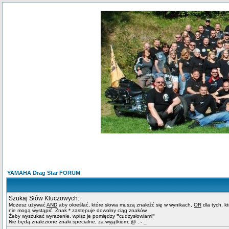
YAMAHA Drag Star FORUM
Szukaj Słów Kluczowych:
Możesz używać
AND
aby określać, które słowa muszą znaleźć się w wynikach,
OR
dla tych, k
nie mogą wystąpić. Znak * zastępuje dowolny ciąg znaków.
Żeby wyszukać wyrażenie, wpisz je pomiędzy
"
cudzysłowiami
"
Nie będą znalezione znaki specialne, za wyjątkiem:
@ . - _