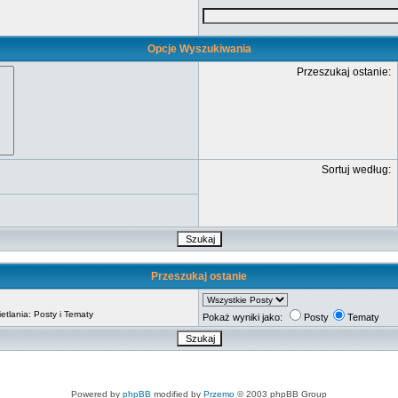
Opcje Wyszukiwania
Przeszukaj ostanie:
Sortuj według:
Przeszukaj ostanie
tlania: Posty i Tematy
Pokaż wyniki jako:
Posty
Tematy
Powered by
phpBB
modified by
Przemo
© 2003 phpBB Group