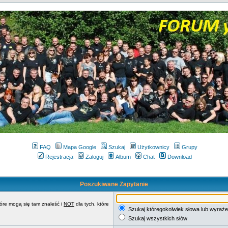
FAQ
Mapa Google
Szukaj
Użytkownicy
Grupy
Rejestracja
Zaloguj
Album
Chat
Download
Poszukiwane Zapytanie
tóre mogą się tam znaleść i
NOT
dla tych, które
Szukaj któregokolwiek słowa lub wyraże
Szukaj wszystkich słów