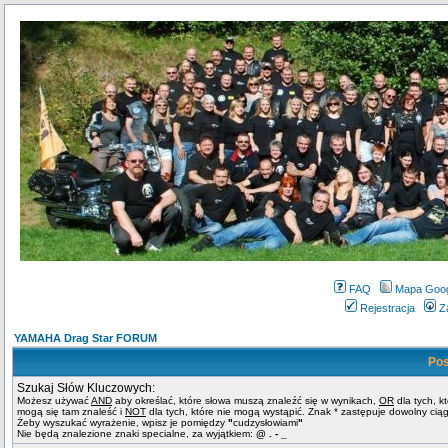
FAQ
Mapa Goo
Rejestracja
Z
YAMAHA Drag Star FORUM
Pos
Szukaj Słów Kluczowych:
Możesz używać
AND
aby określać, które słowa muszą znaleźć się w wynikach,
OR
dla tych, k
mogą się tam znaleść i
NOT
dla tych, które nie mogą wystąpić. Znak * zastępuje dowolny cią
Żeby wyszukać wyrażenie, wpisz je pomiędzy
"
cudzysłowiami
"
Nie będą znalezione znaki specialne, za wyjątkiem:
@ . - _