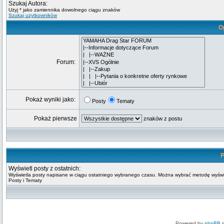
Szukaj Autora:
Użyj * jako zamiennika dowolnego ciągu znaków
Szukaj użytkowników
O
Forum:
Pokaż wyniki jako:
Posty
Tematy
Pokaż pierwsze
znaków z postu
P
Wyświetl posty z ostatnich:
Wyświetla posty napisane w ciągu ostatniego wybranego czasu. Można wybrać metodę wyświ
Posty i Tematy
Powered by
phpBB
m