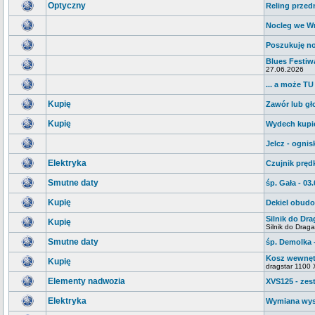
Optyczny
Reling przed
Nocleg we Wr
Poszukuję no
Blues Festiw
27.06.2026
... a może TU
Kupię
Zawór lub gł
Kupię
Wydech kupi
Jelcz - ognis
Elektryka
Czujnik pręd
Smutne daty
śp. Gała - 03
Kupię
Dekiel obud
Silnik do Dra
Kupię
Silnik do Drag
Smutne daty
śp. Demolka -
Kosz wewnęt
Kupię
dragstar 1100
Elementy nadwozia
XVS125 - zes
Elektryka
Wymiana wysw