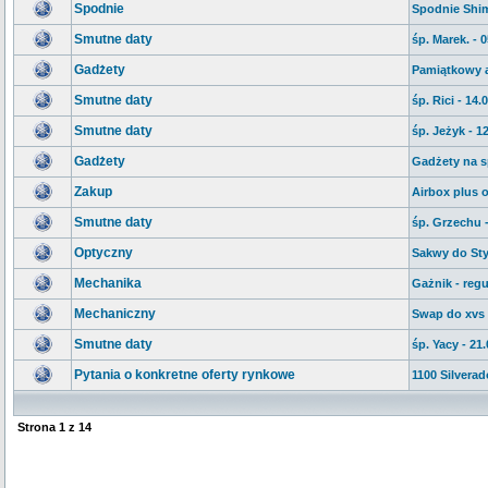
Spodnie
Spodnie Shim
Smutne daty
śp. Marek. - 
Gadżety
Pamiątkowy 
Smutne daty
śp. Rici - 14.
Smutne daty
śp. Jeżyk - 1
Gadżety
Gadżety na s
Zakup
Airbox plus o
Smutne daty
śp. Grzechu -
Optyczny
Sakwy do Sty
Mechanika
Gażnik - regu
Mechaniczny
Swap do xvs
Smutne daty
śp. Yacy - 21
Pytania o konkretne oferty rynkowe
1100 Silvera
Strona
1
z
14