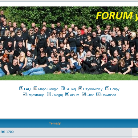
FAQ
Mapa Google
Szukaj
Użytkownicy
Grupy
Rejestracja
Zaloguj
Album
Chat
Download
Tematy
 RS 1700