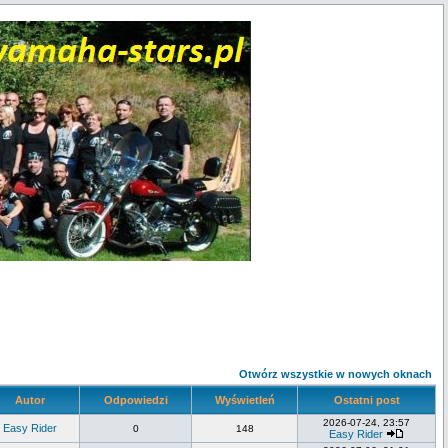
Otwórz wszystkie w nowych oknach
Autor
Odpowiedzi
Wyświetleń
Ostatni post
2026-07-24, 23:57
Easy Rider
0
148
Easy Rider