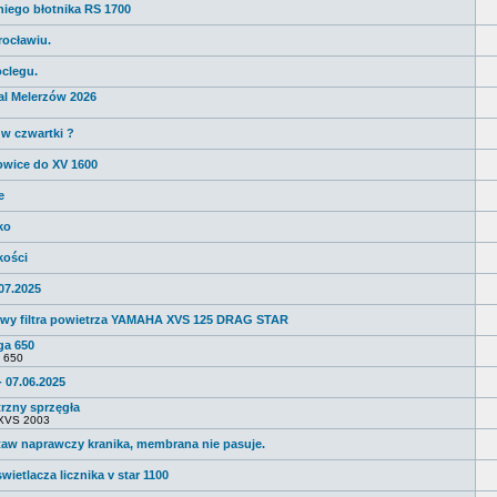
niego błotnika RS 1700
ocławiu.
clegu.
al Melerzów 2026
 w czwartki ?
owice do XV 1600
e
ko
kości
.07.2025
owy filtra powietrza YAMAHA XVS 125 DRAG STAR
ga 650
a 650
 07.06.2025
rzny sprzęgła
 XVS 2003
taw naprawczy kranika, membrana nie pasuje.
ietlacza licznika v star 1100