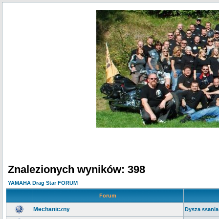
Znalezionych wyników: 398
YAMAHA Drag Star FORUM
Forum
Mechaniczny
Dysza ssania