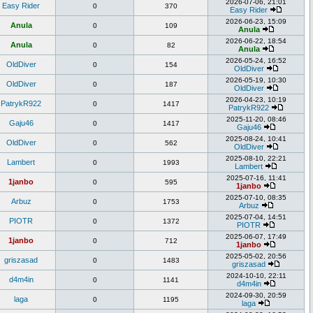
2026-07-06, 21:01
Easy Rider
0
370
Easy Rider
2026-06-23, 15:09
Anula
0
109
Anula
2026-06-22, 18:54
Anula
0
82
Anula
2026-05-24, 16:52
OldDiver
0
154
OldDiver
2026-05-19, 10:30
OldDiver
0
187
OldDiver
2026-04-23, 10:19
PatrykR922
0
1417
PatrykR922
2025-11-20, 08:46
Gaju46
0
1417
Gaju46
2025-08-24, 10:41
OldDiver
0
562
OldDiver
2025-08-10, 22:21
Lambert
0
1993
Lambert
2025-07-16, 11:41
1janbo
0
595
1janbo
2025-07-10, 08:35
Arbuz
0
1753
Arbuz
2025-07-04, 14:51
PIOTR
0
1372
PIOTR
2025-06-07, 17:49
1janbo
0
712
1janbo
2025-05-02, 20:56
griszasad
0
1483
griszasad
2024-10-10, 22:11
d4m4in
0
1141
d4m4in
2024-09-30, 20:59
laga
0
1195
laga