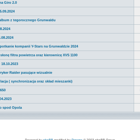
a Giro 2.0
05.09.2024
album z tegorocznego Grunwaldu
08.2024
2.08.2024
potkanie kompanii Y-Stars na Grunwaldzie 2024
słonę filtra powietrza oraz kierownicę XVS 1100
 18.10.2023
ryker Raider pasujące wizualnie
lacja ( synchronizacja oraz skład mieszanki)
 650
.04.2023
do spod Opola
Powered by
phpBB
modified by
Przemo
© 2003 phpBB Group