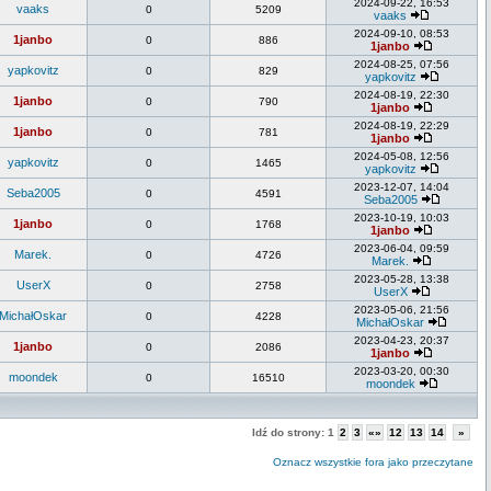
2024-09-22, 16:53
vaaks
0
5209
vaaks
2024-09-10, 08:53
1janbo
0
886
1janbo
2024-08-25, 07:56
yapkovitz
0
829
yapkovitz
2024-08-19, 22:30
1janbo
0
790
1janbo
2024-08-19, 22:29
1janbo
0
781
1janbo
2024-05-08, 12:56
yapkovitz
0
1465
yapkovitz
2023-12-07, 14:04
Seba2005
0
4591
Seba2005
2023-10-19, 10:03
1janbo
0
1768
1janbo
2023-06-04, 09:59
Marek.
0
4726
Marek.
2023-05-28, 13:38
UserX
0
2758
UserX
2023-05-06, 21:56
MichałOskar
0
4228
MichałOskar
2023-04-23, 20:37
1janbo
0
2086
1janbo
2023-03-20, 00:30
moondek
0
16510
moondek
Idź do strony:
1
2
3
«»
12
13
14
»
Oznacz wszystkie fora jako przeczytane