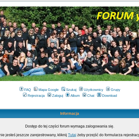
FAQ
Mapa Google
Szukaj
Użytkownicy
Grupy
Rejestracja
Zaloguj
Album
Chat
Download
Informacja
Dostęp do tej części forum wymaga zalogowania się.
nie jesteś jeszcze zarejestrowany, kliknij
Tutaj
żeby przejść do formularza rejestrac