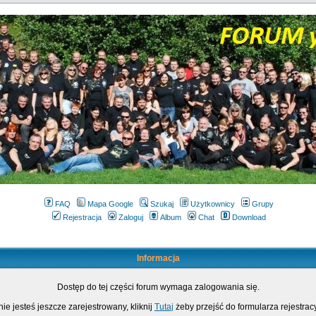
FAQ
Mapa Google
Szukaj
Użytkownicy
Grupy
Rejestracja
Zaloguj
Album
Chat
Download
Informacja
Dostęp do tej części forum wymaga zalogowania się.
nie jesteś jeszcze zarejestrowany, kliknij
Tutaj
żeby przejść do formularza rejestrac