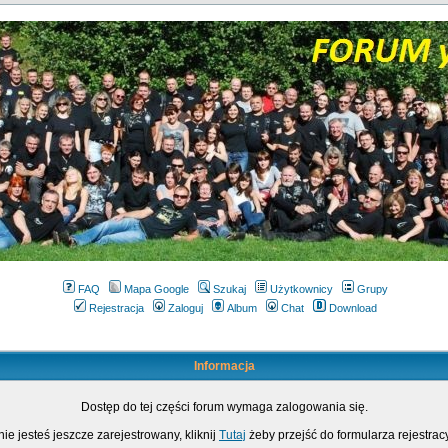
FAQ
Mapa Google
Szukaj
Użytkownicy
Grupy
Rejestracja
Zaloguj
Album
Chat
Download
Informacja
Dostęp do tej części forum wymaga zalogowania się.
nie jesteś jeszcze zarejestrowany, kliknij
Tutaj
żeby przejść do formularza rejestrac