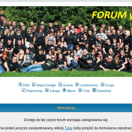
FAQ
Mapa Google
Szukaj
Użytkownicy
Grupy
Rejestracja
Zaloguj
Album
Chat
Download
Informacja
Dostęp do tej części forum wymaga zalogowania się.
nie jesteś jeszcze zarejestrowany, kliknij
Tutaj
żeby przejść do formularza rejestrac