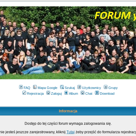
FAQ
Mapa Google
Szukaj
Użytkownicy
Grupy
Rejestracja
Zaloguj
Album
Chat
Download
Informacja
Dostęp do tej części forum wymaga zalogowania się.
nie jesteś jeszcze zarejestrowany, kliknij
Tutaj
żeby przejść do formularza rejestrac